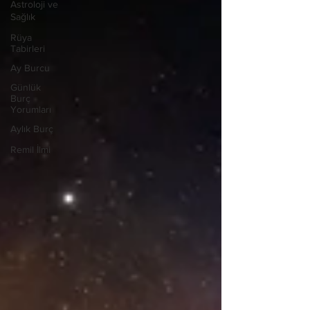
Astroloji ve
Sağlık
Rüya
Tabirleri
Ay Burcu
Günlük
Burç
Yorumları
Aylık Burç
Remil İlmi