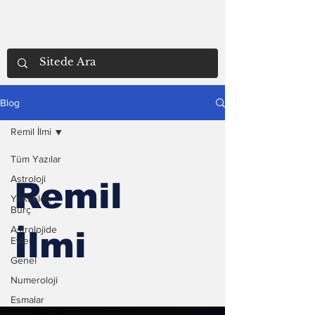
Blog
Remil İlmi
Tüm Yazılar
Astroloji
Remil
Yükselen
Burç
Astrolojide
İlmi
Evler
Genel
Numeroloji
Esmalar