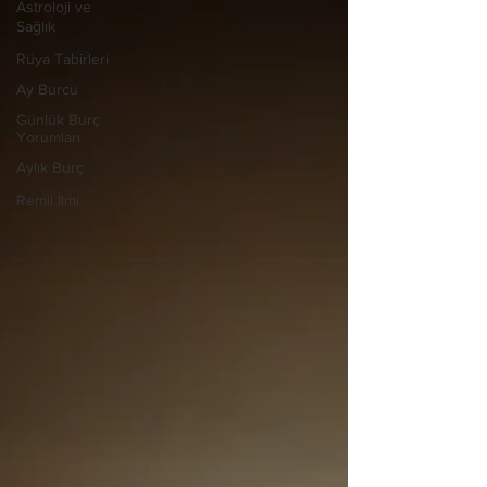
Astroloji ve
Sağlık
Rüya Tabirleri
Ay Burcu
Günlük Burç
Yorumları
Aylık Burç
Remil İlmi