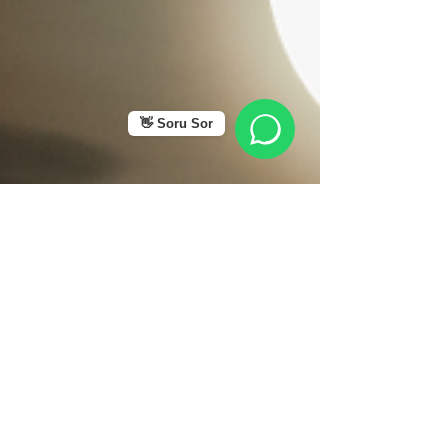
👋 Soru Sor