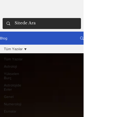
Blog
Tüm Yazılar
Tüm Yazılar
Astroloji
Yükselen
Burç
Astrolojide
Evler
Genel
Numeroloji
Esmalar