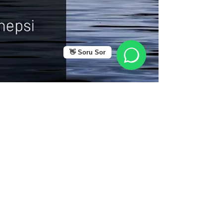
👋 Soru Sor