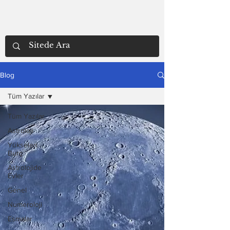
Blog
Tüm Yazılar
Tüm Yazılar
Astroloji
Yükselen
Burç
Astrolojide
Evler
Genel
Numeroloji
Esmalar