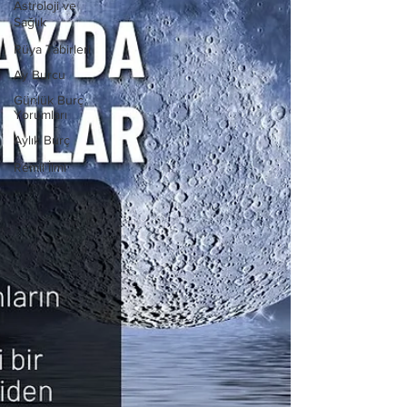
Astroloji ve
Sağlık
Rüya Tabirleri
Ay Burcu
Günlük Burç
Yorumları
Aylık Burç
Remil İlmi