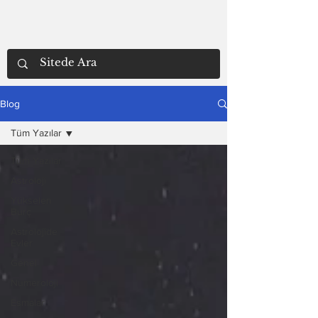
Blog
Tüm Yazılar
Tüm Yazılar
Astroloji
Yükselen
Burç
Astrolojide
Evler
Genel
Numeroloji
Esmalar