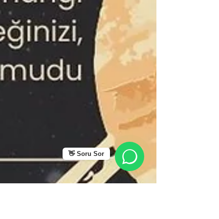
👋 Soru Sor