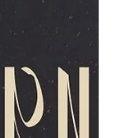
Astroloji ve
Sağlık
Rüya Tabirleri
Ay Burcu
Günlük Burç
Yorumları
Aylık Burç
Remil İlmi