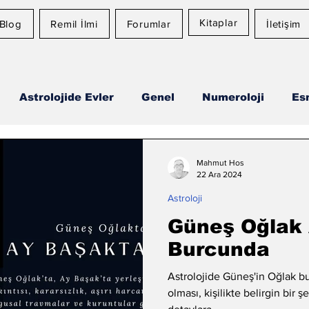
Kitaplar
Blog
Remil İlmi
Forumlar
İletişim
Astrolojide Evler
Genel
Numeroloji
Es
Ay Burcu
Günlük Burç Yorumları
Aylık Burç
Mahmut Hos
22 Ara 2024
Astroloji
Güneş Oğlak
Burcunda
Astrolojide Güneş'in Oğlak burcunda ve Ay'ın B
olması, kişilikte belirgin bir 