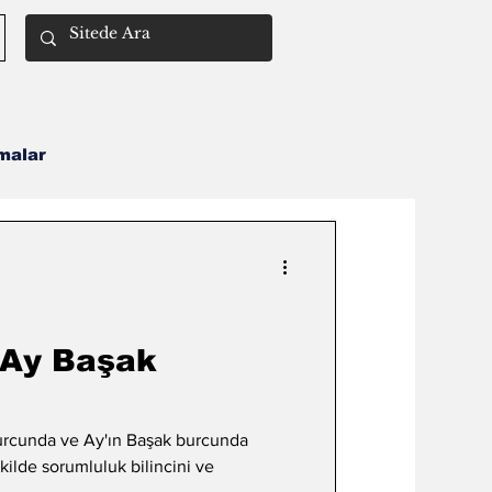
malar
Remil İlmi
 Ay Başak
aşak burcunda
şekilde sorumluluk bilincini ve