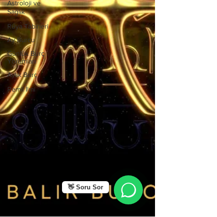
Astroloji ve
Sağlık
Rüya Tabirleri
Ay Burcu
Günlük Burç
Yorumları
Aylık Burç
Remil İlmi
👋 Soru Sor