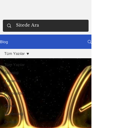
Blog
Tüm Yazılar
Tüm Yazılar
Astroloji
Yükselen
Burç
Astrolojide
Evler
Genel
Numeroloji
Esmalar