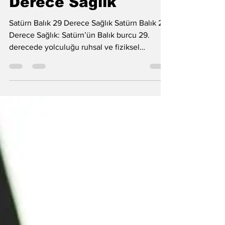
Satürn Balık 29
Derece Sağlık
Satürn Balık 29 Derece Sağlık Satürn Balık 29
Derece Sağlık: Satürn’ün Balık burcu 29.
derecede yolculuğu ruhsal ve fiziksel
dayanıklılığımızı adeta bir sınavdan geçiriyor.
Gökyüzündeki bu kritik konum, bedenin
savunma mekanizmalarını zorlayan enerjileri
açığa çıkarırken; özellikle lenf sistemindeki
durgunluklar ve şişmiş bezlerle kendini
hatırlatıyor. Adeta bir "arınma ve yüzleşme"
dönemindeyiz; ancak bu süreçte dikkatli
olmazsak, bedenimizdeki sıvı dengesi ve
dolaşım sistem