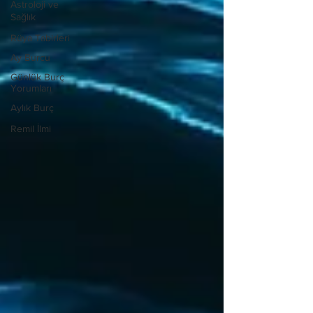
Astroloji ve
Sağlık
Rüya Tabirleri
Ay Burcu
Günlük Burç
Yorumları
Aylık Burç
Remil İlmi