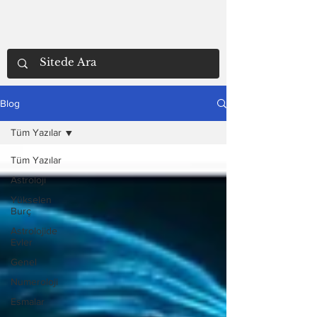
Blog
Tüm Yazılar
Tüm Yazılar
Astroloji
Yükselen
Burç
Astrolojide
Evler
Genel
Numeroloji
Esmalar