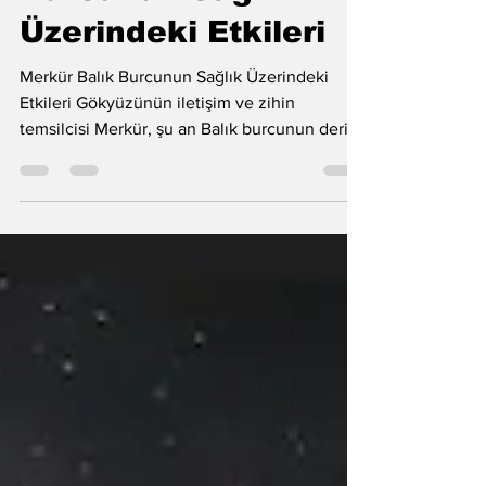
Burcunun Sağlık
Üzerindeki Etkileri
Merkür Balık Burcunun Sağlık Üzerindeki
Etkileri Gökyüzünün iletişim ve zihin
temsilcisi Merkür, şu an Balık burcunun derin
ve buğulu sularında ilerliyor. Bu süreçte
zihnimiz rasyonel dünyadan biraz
uzaklaşırken, bedensel hassasiyetlerimiz de
ön plana çıkıyor. Özellikle bugünlerde
anksiyete, zihinsel bulanıklık ve dikkat
dağınıklığı gibi 'sisli düşünme' halleriyle
karşılaşabilirsiniz. Kendinizi zaman zaman
dalgın veya odaklanmakta zorlanırken
bulmanız çok normal. Merkür’ün bu