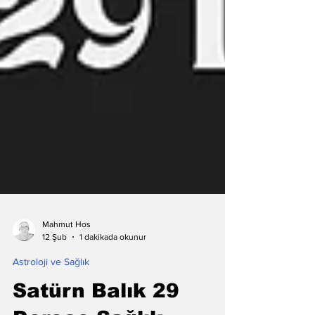
Mahmut Hos
1 dakikada okunur
12 Şub
Astroloji ve Sağlık