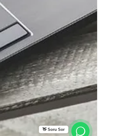
👋 Soru Sor