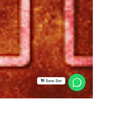
👋 Soru Sor