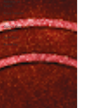
Astroloji ve
Sağlık
Rüya Tabirleri
Ay Burcu
Günlük Burç
Yorumları
Aylık Burç
Remil İlmi