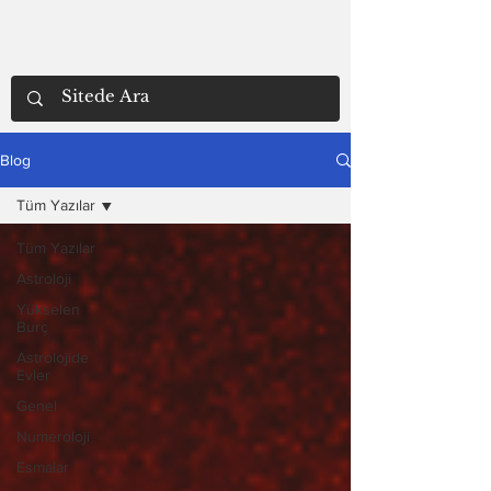
Blog
Tüm Yazılar
Tüm Yazılar
Astroloji
Yükselen
Burç
Astrolojide
Evler
Genel
Numeroloji
Esmalar