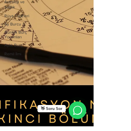
Astroloji ve
Sağlık
Rüya Tabirleri
Ay Burcu
Günlük Burç
Yorumları
Aylık Burç
Remil İlmi
👋 Soru Sor