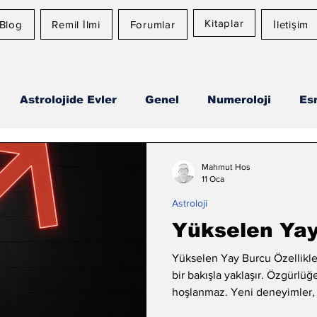
Kitaplar
Blog
Remil İlmi
Forumlar
İletişim
Astrolojide Evler
Genel
Numeroloji
Es
Ay Burcu
Günlük Burç Yorumları
Aylık Burç
Mahmut Hos
11 Oca
Astroloji
Yükselen Yay 
Yükselen Yay Burcu Özellikler
bir bakışla yaklaşır. Özgürlü
hoşlanmaz. Yeni deneyimler, 
süreçleri onu besler. Felsefi 