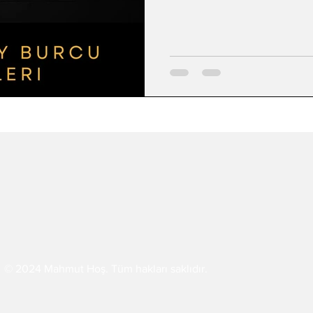
perspektif önemlidir. Açık s
eder. Sosyal, arkadaş canlısı
tutar; vizyoner bir yaklaşım s
yüksektir; rutin ona göre de
© 2024 Mahmut Hoş. Tüm hakları saklıdır.