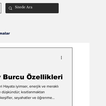
malar
Remil İlmi
Burcu Özellikleri
i Hayata iyimser, enerjik ve meraklı
ğe düşkündür; kısıtlanmaktan
keşifler, seyahatler ve öğrenme
düşünce, yüksek bilgi, inançlar ve geniş