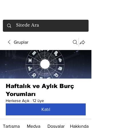
Gruplar
Haftalık ve Aylık Burç
Yorumları
Herkese Açık
·
12 üye
Katıl
Tartışma
Medya
Dosyalar
Hakkında