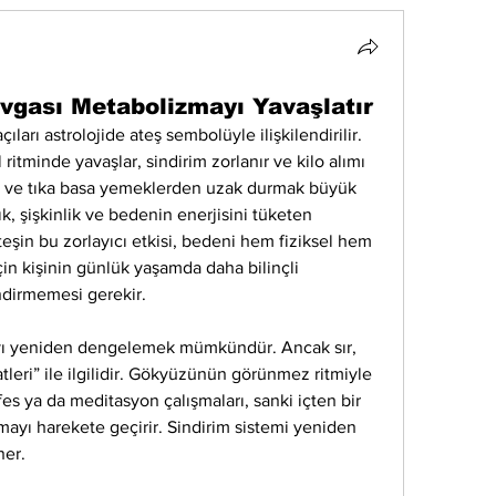
vgası Metabolizmayı Yavaşlatır
ları astrolojide ateş sembolüyle ilişkilendirilir. 
minde yavaşlar, sindirim zorlanır ve kilo alımı 
lı ve tıka basa yemeklerden uzak durmak büyük 
k, şişkinlik ve bedenin enerjisini tüketen 
teşin bu zorlayıcı etkisi, bedeni hem fiziksel hem 
çin kişinin günlük yaşamda daha bilinçli 
dirmemesi gerekir.
ı yeniden dengelemek mümkündür. Ancak sır, 
leri” ile ilgilidir. Gökyüzünün görünmez ritmiyle 
s ya da meditasyon çalışmaları, sanki içten bir 
mayı harekete geçirir. Sindirim sistemi yeniden 
ner.