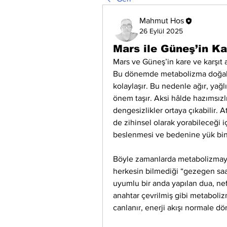
Mahmut Hos
26 Eylül 2025
Mars ile Güneş’in Ka
Mars ve Güneş’in kare ve karşıt açı
Bu dönemde metabolizma doğal rit
kolaylaşır. Bu nedenle ağır, yağ
önem taşır. Aksi hâlde hazımsızlı
dengesizlikler ortaya çıkabilir. A
de zihinsel olarak yorabileceği i
beslenmesi ve bedenine yük bin
Böyle zamanlarda metabolizmay
herkesin bilmediği “gezegen saat
uyumlu bir anda yapılan dua, nefe
anahtar çevrilmiş gibi metaboliz
canlanır, enerji akışı normale dö