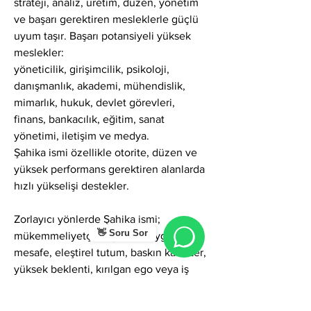
strateji, analiz, üretim, düzen, yönetim 
ve başarı gerektiren mesleklerle güçlü 
uyum taşır. Başarı potansiyeli yüksek 
meslekler:
yöneticilik, girişimcilik, psikoloji, 
danışmanlık, akademi, mühendislik, 
mimarlık, hukuk, devlet görevleri, 
finans, bankacılık, eğitim, sanat 
yönetimi, iletişim ve medya.
Şahika ismi özellikle otorite, düzen ve 
yüksek performans gerektiren alanlarda 
hızlı yükselişi destekler.
Zorlayıcı yönlerde Şahika ismi; 
👋 Soru Sor
mükemmeliyetçilik, gurur, duygusal 
mesafe, eleştirel tutum, baskın karakter, 
yüksek beklenti, kırılgan ego veya iş 
odaklılık gibi gölgeler gösterebilir. 
Ancak farkındalıkla yönetildiğinde bu 