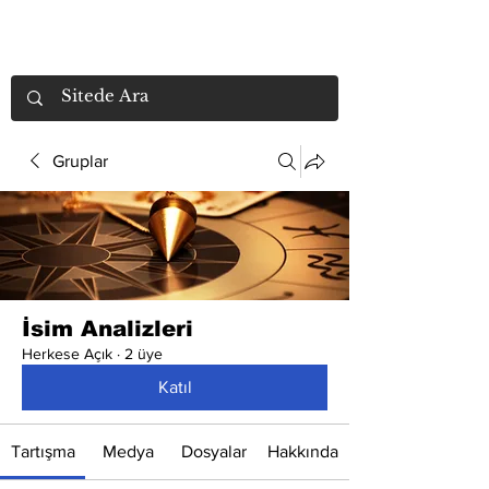
Gruplar
İsim Analizleri
Herkese Açık
·
2 üye
Katıl
Tartışma
Medya
Dosyalar
Hakkında