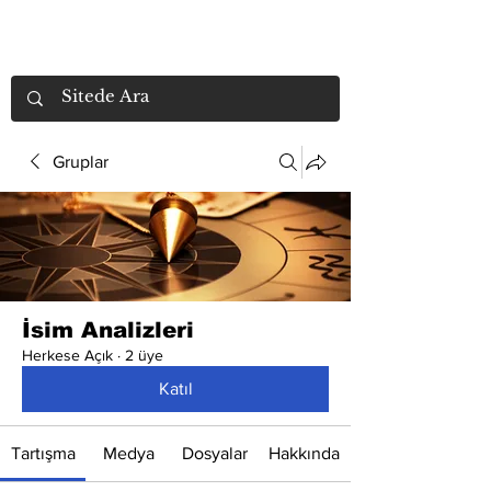
Gruplar
İsim Analizleri
Herkese Açık
·
2 üye
Katıl
Tartışma
Medya
Dosyalar
Hakkında