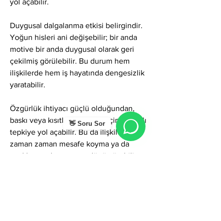
yol açabilir.
Duygusal dalgalanma etkisi belirgindir. 
Yoğun hisleri ani değişebilir; bir anda 
motive bir anda duygusal olarak geri 
çekilmiş görülebilir. Bu durum hem 
ilişkilerde hem iş hayatında dengesizlik 
yaratabilir.
Özgürlük ihtiyacı güçlü olduğundan, 
baskı veya kısıtlama hissi Burçin’de hızlı 
👋 Soru Sor
tepkiye yol açabilir. Bu da ilişkilerde 
zaman zaman mesafe koyma ya da 
uzaklaşma davranışına dönüştürebilir.
Düşüncelerini direkt ifade etme eğilimi 
bazen sert ya da fazla açık sözlü 
algılanabilir. Bu durum yanlış 
anlaşılmalara zemin hazırlayabilir.