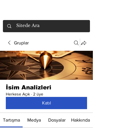
Gruplar
İsim Analizleri
Herkese Açık
·
2 üye
Katıl
Tartışma
Medya
Dosyalar
Hakkında