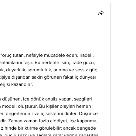
“oruç tutan, nefsiyle mücadele eden, iradeli, 
anlamlarını taşır. Bu nedenle isim; irade gücü, 
uk, duyarlılık, sorumluluk, arınma ve sessiz güç 
kişiye dışarıdan sakin görünen fakat iç dünyası 
rjisi kazandırır.
n düşünen, içe dönük analiz yapan, sezgileri 
n modeli oluşturur. Bu kişiler olayları hemen 
, değerlendirir ve iç seslerini dinler. Düşünce 
mdir. Zaman zaman fazla ciddiyet, içe kapanma, 
 zihinde biriktirme görülebilir; ancak dengede 
 güçlü sezgi ve sağlam karar verme kapasitesi 