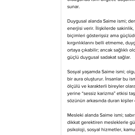
sunar.
Duygusal alanda Saime ismi; derin,
enerjisi verir. İlişkilerde sakinli
biçimleri gösterişsiz ama güçlüd
kırgınlıklarını belli etmeme, duyg
ortaya çıkabilir; ancak sağlıklı o
güçlü duygusal sadakat sağlar.
Sosyal yaşamda Saime ismi; olgun,
bir aura oluşturur. İnsanlar bu ismi 
ölçülü ve karakterli bireyler olara
yerine “sessiz karizma” etkisi ta
sözünün arkasında duran kişiler ol
Mesleki alanda Saime ismi; sabır, 
dikkat gerektiren mesleklerle güç
psikoloji, sosyal hizmetler, kam