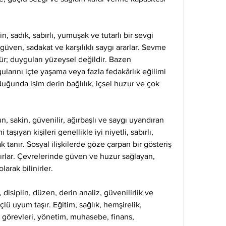
 sadık, sabırlı, yumuşak ve tutarlı bir sevgi 
k, güven, sadakat ve karşılıklı saygı ararlar. Sevme 
ür; duyguları yüzeysel değildir. Bazen 
ularını içte yaşama veya fazla fedakârlık eğilimi 
lduğunda isim derin bağlılık, içsel huzur ve çok 
 sakin, güvenilir, ağırbaşlı ve saygı uyandıran 
taşıyan kişileri genellikle iyi niyetli, sabırlı, 
k tanır. Sosyal ilişkilerde göze çarpan bir gösteriş 
şırlar. Çevrelerinde güven ve huzur sağlayan, 
arak bilinirler.
disiplin, düzen, derin analiz, güvenilirlik ve 
lü uyum taşır. Eğitim, sağlık, hemşirelik, 
u görevleri, yönetim, muhasebe, finans, 