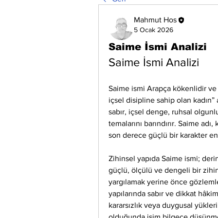
Mahmut Hos
5 Ocak 2026
Saime İsmi Analizi
Saime İsmi Analizi
Saime ismi Arapça kökenlidir ve 
içsel disipline sahip olan kadın” 
sabır, içsel denge, ruhsal olgunl
temalarını barındırır. Saime adı, 
son derece güçlü bir karakter ene
Zihinsel yapıda Saime ismi; deri
güçlü, ölçülü ve dengeli bir zihi
yargılamak yerine önce gözlemler
yapılarında sabır ve dikkat hâki
kararsızlık veya duygusal yükleri
olduğunda isim bilgece düşünme,