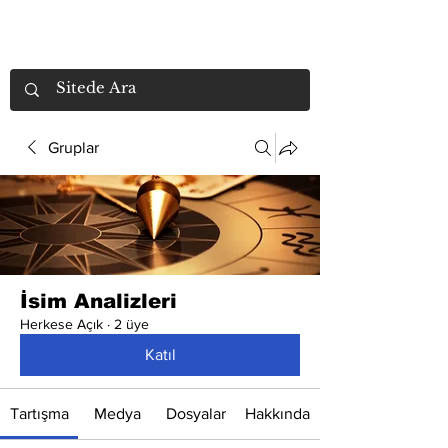
Gruplar
İsim Analizleri
Herkese Açık
·
2 üye
Katıl
Tartışma
Medya
Dosyalar
Hakkında