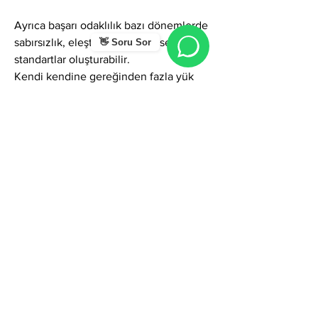
Ayrıca başarı odaklılık bazı dönemlerde 
sabırsızlık, eleştirel bakış, yüksek 
👋 Soru Sor
standartlar oluşturabilir.
Kendi kendine gereğinden fazla yük 
bindirme eğilimi vardır.
Karizmatik ve güçlü duruş bazen çevre 
tarafından “katı” ya da “uzak” olarak 
algılanmalarına yol açabilir.
Genel Karakter Enerjisi
Kubilay ismi kişiye liderlik, güç, vizyon, 
stratejik zeka, kararlılık, sadakat, cesaret 
ve güçlü karakter veren etkili bir 
frekansa sahiptir.
Bu isimde doğan kişiler hayatlarında 
çoğu zaman yön veren, karar verici, 