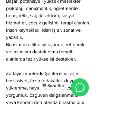
Başarı potansiyeli yüksek meslekler:
psikoloji, danışmanlık, öğretmenlik, 
hemşirelik, sağlık sektörü, sosyal 
hizmetler, çocuk gelişimi, terapi alanları, 
insan kaynakları, idari işler, sanat ve 
yazarlık.
Bu isim özellikle iyileştirme, rehberlik 
ve insanlara destek olma temelli 
alanlarda hızlı yükselişi destekler.
Zorlayıcı yönlerde Şefika ismi; aşırı 
hassasiyet, fazla fedakârlık, duygusal 
👋 Soru Sor
yüklenme, hayır diyememe, içsel 
yorgunluk, özgüven dalgalanmaları 
veya kendini geri planda bırakma gibi 
gölgeler gösterebilir. Ancak 
farkındalıkla yönetildiğinde bu 
özellikler;
bilgelik, olgun empati, duygusal denge, 