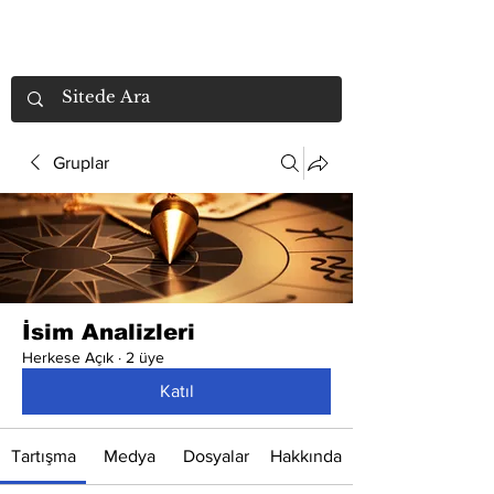
Gruplar
İsim Analizleri
Herkese Açık
·
2 üye
Katıl
Tartışma
Medya
Dosyalar
Hakkında