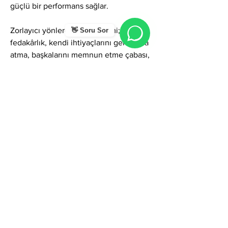
güçlü bir performans sağlar.
Zorlayıcı yönlerde Vehibe ismi; aşırı 
👋 Soru Sor
fedakârlık, kendi ihtiyaçlarını geri plana 
atma, başkalarını memnun etme çabası, 
duygusal hassasiyet, enerjisel tükenme 
veya fazla duygusal yüklenme gibi 
gölgeler gösterebilir. Ancak 
farkındalıkla yönetildiğinde bu 
özellikler; bilgelik, empati, ruhsal güç, 
derin sezgi ve etkileyici bir iyileştirme 
kapasitesine dönüşür.
Genel olarak Vehibe ismi; iyilik, lütuf, 
cömertlik, şefkat, sezgi, zarafet ve 
ruhsal olgunluk temalarını taşıyan çok 
değerli bir addır. Bu ismi taşıyan kişiler 
sosyal hayatta güven veren ve huzur 
yayan bir profil oluşturur; iş yaşamında 