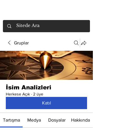
Gruplar
İsim Analizleri
Herkese Açık
·
2 üye
Katıl
Tartışma
Medya
Dosyalar
Hakkında