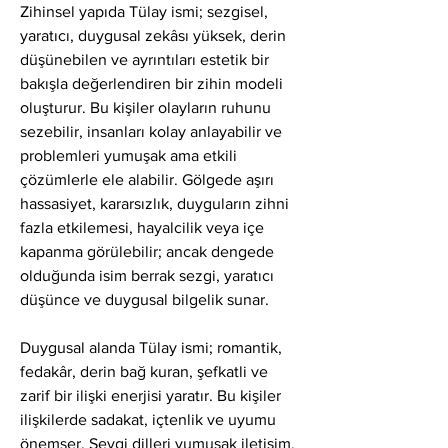
Zihinsel yapıda Tülay ismi; sezgisel, 
yaratıcı, duygusal zekâsı yüksek, derin 
düşünebilen ve ayrıntıları estetik bir 
bakışla değerlendiren bir zihin modeli 
oluşturur. Bu kişiler olayların ruhunu 
sezebilir, insanları kolay anlayabilir ve 
problemleri yumuşak ama etkili 
çözümlerle ele alabilir. Gölgede aşırı 
hassasiyet, kararsızlık, duyguların zihni 
fazla etkilemesi, hayalcilik veya içe 
kapanma görülebilir; ancak dengede 
olduğunda isim berrak sezgi, yaratıcı 
düşünce ve duygusal bilgelik sunar.
Duygusal alanda Tülay ismi; romantik, 
fedakâr, derin bağ kuran, şefkatli ve 
zarif bir ilişki enerjisi yaratır. Bu kişiler 
ilişkilerde sadakat, içtenlik ve uyumu 
önemser. Sevgi dilleri yumuşak iletişim, 