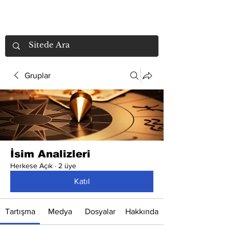
Gruplar
İsim Analizleri
Herkese Açık
·
2 üye
Katıl
Tartışma
Medya
Dosyalar
Hakkında