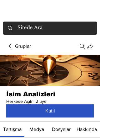
Gruplar
İsim Analizleri
Herkese Açık
·
2 üye
Katıl
Tartışma
Medya
Dosyalar
Hakkında