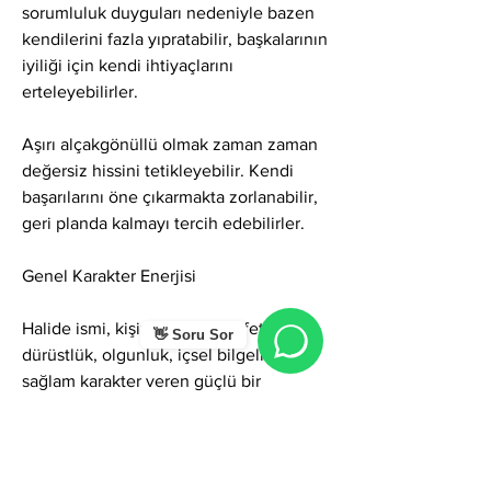
sorumluluk duyguları nedeniyle bazen 
kendilerini fazla yıpratabilir, başkalarının 
iyiliği için kendi ihtiyaçlarını 
erteleyebilirler.
Aşırı alçakgönüllü olmak zaman zaman 
değersiz hissini tetikleyebilir. Kendi 
başarılarını öne çıkarmakta zorlanabilir, 
geri planda kalmayı tercih edebilirler.
Genel Karakter Enerjisi
Halide ismi, kişiye saflık, zarafet, 
👋 Soru Sor
dürüstlük, olgunluk, içsel bilgelik ve 
sağlam karakter veren güçlü bir 
enerjidir. Bu isim hem ruhsal hem 
duygusal hem de ahlaki anlamda temiz 
bir çizgi sunar. Halide isimli kişiler 
bulundukları ortamlarda fark edilmeden 