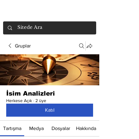
Gruplar
İsim Analizleri
Herkese Açık
·
2 üye
Katıl
Tartışma
Medya
Dosyalar
Hakkında