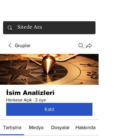
Gruplar
İsim Analizleri
Herkese Açık
·
2 üye
Katıl
Tartışma
Medya
Dosyalar
Hakkında