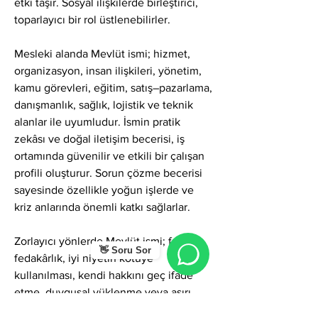
etki taşır. Sosyal ilişkilerde birleştirici, 
toparlayıcı bir rol üstlenebilirler.
Mesleki alanda Mevlüt ismi; hizmet, 
organizasyon, insan ilişkileri, yönetim, 
kamu görevleri, eğitim, satış–pazarlama, 
danışmanlık, sağlık, lojistik ve teknik 
alanlar ile uyumludur. İsmin pratik 
zekâsı ve doğal iletişim becerisi, iş 
ortamında güvenilir ve etkili bir çalışan 
profili oluşturur. Sorun çözme becerisi 
sayesinde özellikle yoğun işlerde ve 
kriz anlarında önemli katkı sağlarlar.
Zorlayıcı yönlerde Mevlüt ismi; fazla 
👋 Soru Sor
fedakârlık, iyi niyetin kötüye 
kullanılması, kendi hakkını geç ifade 
etme, duygusal yüklenme veya aşırı 
sorumluluk alma gibi gölgeler 