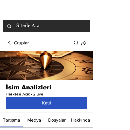
Gruplar
İsim Analizleri
Herkese Açık
·
2 üye
Katıl
Tartışma
Medya
Dosyalar
Hakkında