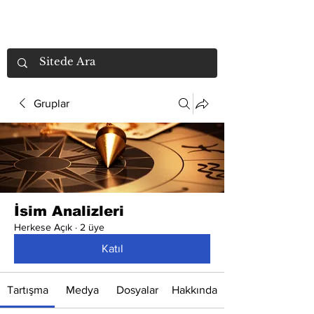
Gruplar
İsim Analizleri
Herkese Açık
·
2 üye
Katıl
Tartışma
Medya
Dosyalar
Hakkında