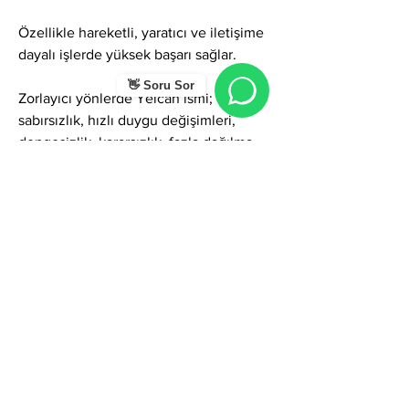
Özellikle hareketli, yaratıcı ve iletişime 
dayalı işlerde yüksek başarı sağlar.
👋 Soru Sor
Zorlayıcı yönlerde Yelcan ismi; 
sabırsızlık, hızlı duygu değişimleri, 
dengesizlik, kararsızlık, fazla dağılma, 
aşırı özgürlük ihtiyacı veya aynı anda 
birçok işe yönelme gibi gölgeler 
gösterebilir. Ancak farkındalıkla 
yönetildiğinde bu özellikler; esneklik, 
yaratıcılık, güçlü iletişim, yüksek enerji 
ve değişim liderliğine dönüşür.
Genel olarak Yelcan ismi; özgürlük, 
hareket, yaratıcılık, canlılık, değişim ve 
içsel güç temalarını yoğun şekilde 
taşıyan güçlü ve modern bir addır. Bu 
ismi taşıyan kişiler sosyal hayatta dikkat 