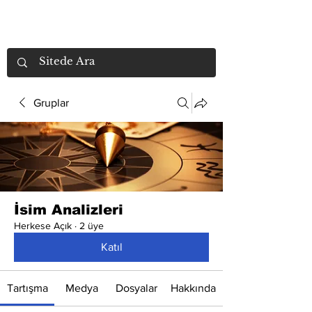
Gruplar
İsim Analizleri
Herkese Açık
·
2 üye
Katıl
Tartışma
Medya
Dosyalar
Hakkında