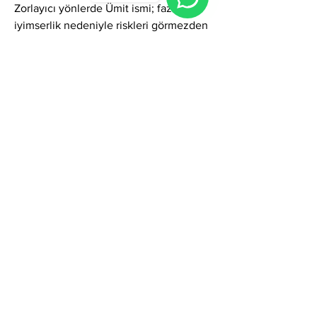
Zorlayıcı yönlerde Ümit ismi; fazlaca 
iyimserlik nedeniyle riskleri görmezden 
gelme, çabuk sıkılma, başladığını 
bitirmekte zorlanma, duygusal iniş–
çıkışlar veya sabırsızlık gibi gölgeler 
gösterebilir. Ancak farkındalıkla 
yönetildiğinde bu özellikler; yüksek 
dayanıklılık, güçlü motivasyon ve pozitif 
liderlik olarak ortaya çıkar.
Genel olarak Ümit ismi; umut, canlılık, 
yenilenme, pozitiflik, dayanıklılık ve 
başarı enerjisi taşıyan sıcak ve güçlü bir 
addır. Bu ismi taşıyan kişiler sosyal 
hayatta sevilen, enerjik ve motive edici 
bir profil sergiler; iş yaşamında yeniliğe 
açık ve iletişim gücü yüksek bir çizgide 
ilerler; ilişkilerde ise sadık, samimi, 
destekleyici ve umut veren bir partner 