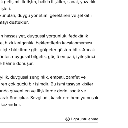
gelişimi, iletişim, halkla ilişkiler, sanat, yazarlık, 
şleri.
okunulan, duygu yönetimi gerektiren ve şefkatli 
mayı destekler.
ırı hassasiyet, duygusal yorgunluk, fedakârlık 
, hızlı kırılganlık, beklentilerin karşılanmaması 
çte biriktirme gibi gölgeler gösterebilir. Ancak 
nler; duygusal bilgelik, güçlü empati, iyileştirici 
e hâline dönüşür.
yilik, duygusal zenginlik, empati, zarafet ve 
iren çok güçlü bir isimdir. Bu ismi taşıyan kişiler 
ında güvenilen ve ilişkilerde derin, sadık ve 
olarak öne çıkar. Sevgi adı, karaktere hem yumuşak 
 kazandırır.
1 görüntülenme