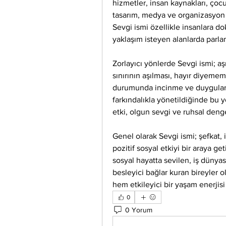
hizmetler, insan kaynakları, çocuk 
tasarım, medya ve organizasyon i
Sevgi ismi özellikle insanlara d
yaklaşım isteyen alanlarda parla
Zorlayıcı yönlerde Sevgi ismi; aş
sınırının aşılması, hayır diyememe
durumunda incinme ve duyguları i
farkındalıkla yönetildiğinde bu yö
etki, olgun sevgi ve ruhsal deng
Genel olarak Sevgi ismi; şefkat, i
pozitif sosyal etkiyi bir araya get
sosyal hayatta sevilen, iş dünyas
besleyici bağlar kuran bireyler 
hem etkileyici bir yaşam enerjisi
0
0 Yorum