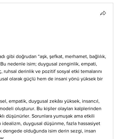
dı gibi doğrudan “aşk, şefkat, merhamet, bağlılık, 
r. Bu nedenle isim; duygusal zenginlik, empati, 
, ruhsal derinlik ve pozitif sosyal etki temalarını 
gusal olarak güçlü hem de insani yönü yüksek bir 
sel, empatik, duygusal zekâsı yüksek, insancıl, 
odeli oluşturur. Bu kişiler olayları kalplerinden 
klı düşünürler. Sorunlara yumuşak ama etkili 
rı idealizm, duygusal düşünme, fazla hassasiyet 
cak dengede olduğunda isim derin sezgi, insan 
ar.