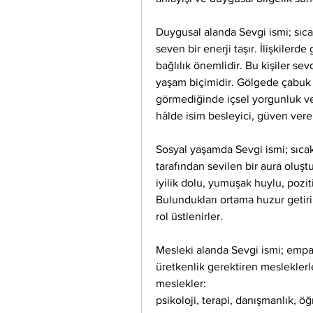
Duygusal alanda Sevgi ismi; sıcak
seven bir enerji taşır. İlişkiler
bağlılık önemlidir. Bu kişiler sevd
yaşam biçimidir. Gölgede çabuk k
görmediğinde içsel yorgunluk ve 
hâlde isim besleyici, güven veren
Sosyal yaşamda Sevgi ismi; sıcak,
tarafından sevilen bir aura oluştur
iyilik dolu, yumuşak huylu, pozitif
Bulundukları ortama huzur getirirle
rol üstlenirler.
Mesleki alanda Sevgi ismi; empati,
üretkenlik gerektiren mesleklerl
meslekler:
psikoloji, terapi, danışmanlık, öğ