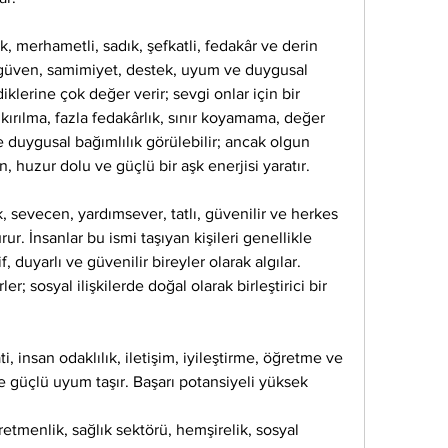
, merhametli, sadık, şefkatli, fedakâr ve derin 
de güven, samimiyet, destek, uyum ve duygusal 
iklerine çok değer verir; sevgi onlar için bir 
ırılma, fazla fedakârlık, sınır koyamama, değer 
duygusal bağımlılık görülebilir; ancak olgun 
, huzur dolu ve güçlü bir aşk enerjisi yaratır.
 sevecen, yardımsever, tatlı, güvenilir ve herkes 
ur. İnsanlar bu ismi taşıyan kişileri genellikle 
, duyarlı ve güvenilir bireyler olarak algılar. 
r; sosyal ilişkilerde doğal olarak birleştirici bir 
 insan odaklılık, iletişim, iyileştirme, öğretme ve 
e güçlü uyum taşır. Başarı potansiyeli yüksek 
retmenlik, sağlık sektörü, hemşirelik, sosyal 