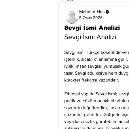
Mahmut Hos
5 Ocak 2026
Sevgi İsmi Analizi
Sevgi İsmi Analizi
Sevgi ismi Türkçe kökenlidir ve a
içtenlik, sıcaklık” anlamına geli
iyilik, insan sevgisi, yumuşak güç
taşır. Sevgi adı, kişiye hem duy
karakter frekansı kazandırır.
Zihinsel yapıda Sevgi ismi; sezgi
pratik ve çözüm odaklı bir zihin m
süzerek değerlendirir; insan oda
çözümler getirirler. Gölgede aşı
veya kararsızlık görülebilir; an
anlayışı ve duygusal bilgelik sun