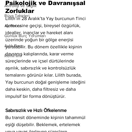
Psikolojik ve Davranışsal 
Astroloji ve Sağlık
Zorluklar
Rüya Tabirleri
Lilith’in 28 Aralık’ta Yay burcunun 1’inci 
derecesine geçişi, bireysel özgürlük, 
Ay Burcu
idealler, inançlar ve hareket alanı 
Günlük Burç Yorumları
üzerinde yoğun bir gölge enerjisi 
Aylık Burç
yaratabilir. Bu dönem özellikle kişinin 
davranış kalıplarında, karar verme 
Remil İlmi
süreçlerinde ve içsel dürtülerinde 
aşırılık, sabırsızlık ve kontrolsüzlük 
temalarını görünür kılar. Lilith burada, 
Yay burcunun doğal genişleme isteğini 
daha keskin, daha filtresiz ve daha 
impulsif bir forma dönüştürür.
Sabırsızlık ve Hızlı Öfkelenme
Bu transit döneminde kişinin tahammül 
eşiği düşebilir. Beklemek, ertelemek 
veya yavaş ilerleyen süreçlere 