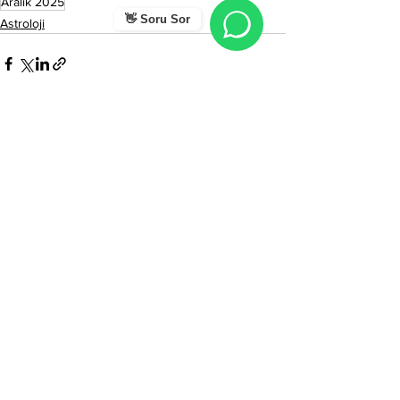
Aralık 2025
👋 Soru Sor
Astroloji
Hepsini Gör
Son Yazılar