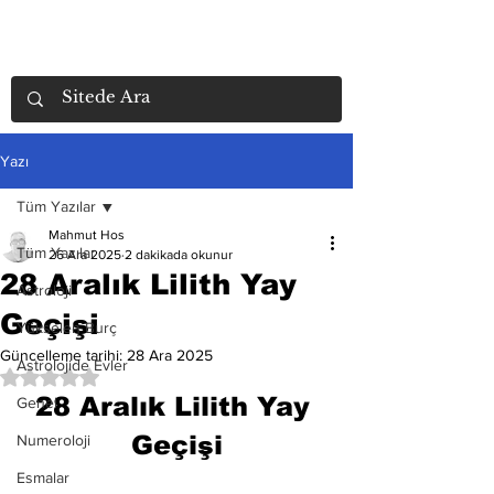
Yazı
Tüm Yazılar
Mahmut Hos
Tüm Yazılar
26 Ara 2025
2 dakikada okunur
28 Aralık Lilith Yay
Astroloji
Geçişi
Yükselen Burç
Güncelleme tarihi:
28 Ara 2025
Astrolojide Evler
5 üzerinden NaN yıldız
28 Aralık Lilith Yay 
Genel
Geçişi
Numeroloji
Esmalar