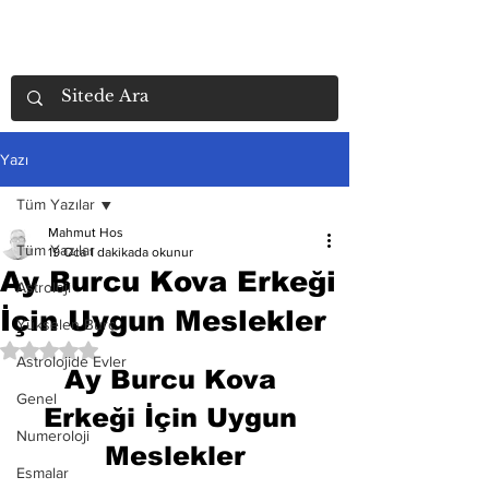
Yazı
Tüm Yazılar
Mahmut Hos
Tüm Yazılar
19 Oca
1 dakikada okunur
Ay Burcu Kova Erkeği
Astroloji
İçin Uygun Meslekler
Yükselen Burç
5 üzerinden NaN yıldız
Astrolojide Evler
Ay Burcu Kova 
Genel
Erkeği İçin Uygun 
Numeroloji
Meslekler
Esmalar