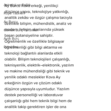
Astroloji ve Sağlık
Ay Burcu Kova erkeği, yenilikçi 
düşünce yapısı, teknolojiye yatkınlığı, 
Rüya Tabirleri
analitik zekâsı ve özgür çalışma tarzıyla 
Ay Burcu
özellikle bilişim, mühendislik, analiz ve 
modern iletişim alanlarında yüksek 
Günlük Burç Yorumları
başarı potansiyeline sahiptir. 
Aylık Burç
Öğretmenlik ve özellikle bilgisayar 
Remil İlmi
öğretmenliği gibi bilgi aktarma ve 
teknoloji bağlantılı alanlarda etkili 
olabilir. Bilişim teknolojileri çalışanlığı, 
teknisyenlik, elektrik–elektronik, yazılım 
ve makine mühendisliği gibi teknik ve 
yenilik odaklı meslekler Kova Ay 
erkeğinin özgün ve çözüm odaklı 
düşünce yapısıyla uyumludur. Yazılım 
destek personelliği ve laboratuvar 
çalışanlığı gibi hem teknik bilgi hem de 
analitik takip gerektiren işler de ona 