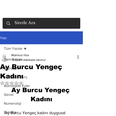
Yazı
Tüm Yazılar
Mahmut Hos
Tüm Yazılar
19 Oca
1 dakikada okunur
Ay Burcu Yengeç
Astroloji
Kadını
Yükselen Burç
5 üzerinden NaN yıldız
Astrolojide Evler
Ay Burcu Yengeç 
Genel
Kadını
Numeroloji
Esmalar
Ay Burcu Yengeç kadını duygusal 