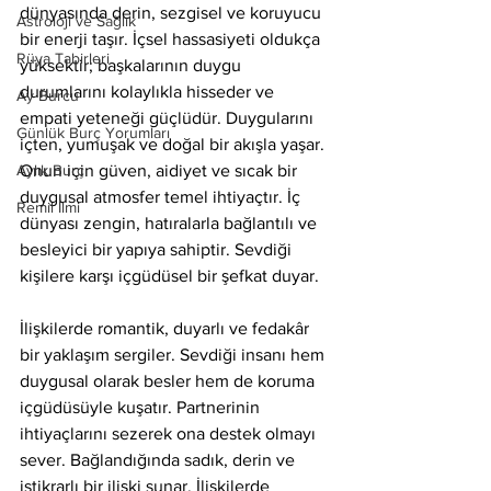
dünyasında derin, sezgisel ve koruyucu 
Astroloji ve Sağlık
bir enerji taşır. İçsel hassasiyeti oldukça 
Rüya Tabirleri
yüksektir; başkalarının duygu 
durumlarını kolaylıkla hisseder ve 
Ay Burcu
empati yeteneği güçlüdür. Duygularını 
Günlük Burç Yorumları
içten, yumuşak ve doğal bir akışla yaşar. 
Aylık Burç
Onun için güven, aidiyet ve sıcak bir 
duygusal atmosfer temel ihtiyaçtır. İç 
Remil İlmi
dünyası zengin, hatıralarla bağlantılı ve 
besleyici bir yapıya sahiptir. Sevdiği 
kişilere karşı içgüdüsel bir şefkat duyar.
İlişkilerde romantik, duyarlı ve fedakâr 
bir yaklaşım sergiler. Sevdiği insanı hem 
duygusal olarak besler hem de koruma 
içgüdüsüyle kuşatır. Partnerinin 
ihtiyaçlarını sezerek ona destek olmayı 
sever. Bağlandığında sadık, derin ve 
istikrarlı bir ilişki sunar. İlişkilerde 