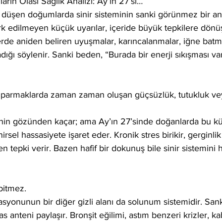
arın Olası Sağlık Analizi: Ay’ın 27’si…
e düşen doğumlarda sinir sisteminin sanki görünmez bir ante
ark edilmeyen küçük uyarılar, içeride büyük tepkilere dönüş
erde aniden beliren uyuşmalar, karıncalanmalar, iğne batma
ığı söylenir. Sanki beden, “Burada bir enerji sıkışması var,
ve parmaklarda zaman zaman oluşan güçsüzlük, tutukluk vey
şinin gözünden kaçar; ama Ay’ın 27’sinde doğanlarda bu kü
nirsel hassasiyete işaret eder. Kronik stres birikir, gerginlik 
n tepki verir. Bazen hafif bir dokunuş bile sinir sistemini 
bitmez.
yonunun bir diğer gizli alanı da solunum sistemidir. Sank
s anteni paylaşır. Bronşit eğilimi, astım benzeri krizler, ka