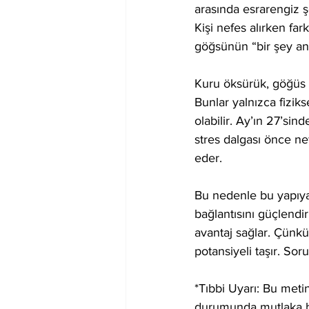
arasında esrarengiz şe
Kişi nefes alırken far
göğsünün “bir şey anla
Kuru öksürük, göğüs 
Bunlar yalnızca fizik
olabilir. Ay’ın 27’sin
stres dalgası önce n
eder.
Bu nedenle bu yapıya 
bağlantısını güçlend
avantaj sağlar. Çünk
potansiyeli taşır. Sor
*Tıbbi Uyarı: Bu metin
durumunda mutlaka b