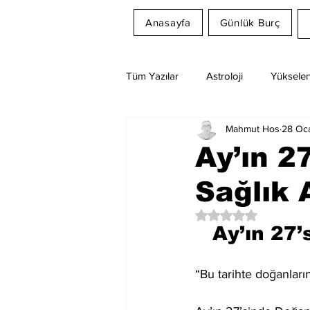
Anasayfa
Günlük Burç
Tüm Yazılar
Astroloji
Yükselen
Mahmut Hos
28 Oc
Rüya Tabirleri
Ay Burcu
Ay’ın 2
Sağlık 
5 üzerinden NaN yıl
Ay’ın 27’
“Bu tarihte doğanların 