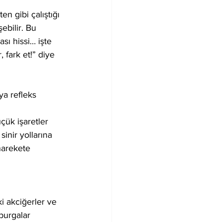
n gibi çalıştığı 
ebilir. Bu 
sı hissi… işte 
 fark et!” diye 
a refleks 
çük işaretler 
sinir yollarına 
harekete 
i akciğerler ve 
burgalar 