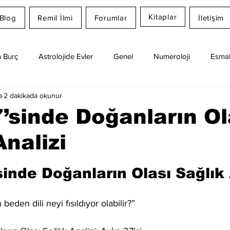
Kitaplar
Blog
Remil İlmi
Forumlar
İletişim
 Burç
Astrolojide Evler
Genel
Numeroloji
Esmal
a
2 dakikada okunur
Günlük Burç Yorumları
Aylık Burç
Remil İlmi
7’sinde Doğanların Ol
Analizi
dız
sinde Doğanların Olası Sağlık 
beden dili neyi fısıldıyor olabilir?”