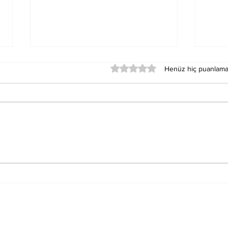
5 üzerinden 0 yıldız
Henüz hiç puanlama
Ura
Güneş’in Kontrolündeki
Kon
Hastalıklar
Hast