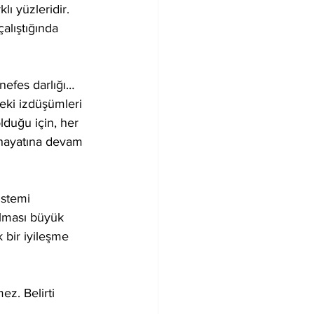
lı yüzleridir. 
alıştığında 
nefes darlığı…
eki izdüşümleri 
lduğu için, her 
 hayatına devam 
istemi 
alması büyük 
bir iyileşme 
ez. Belirti 