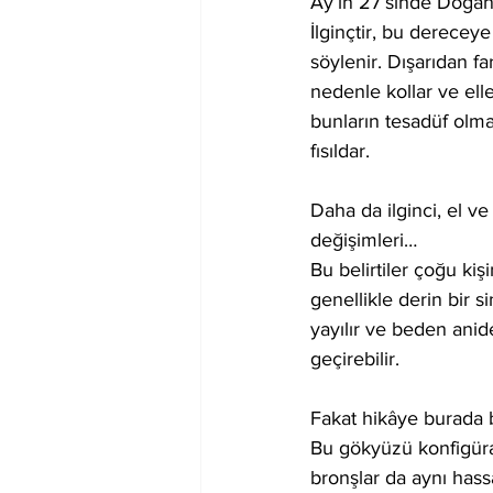
Ay’ın 27’sinde Doğanl
İlginçtir, bu derecey
söylenir. Dışarıdan f
nedenle kollar ve ell
bunların tesadüf olmad
fısıldar.
Daha da ilginci, el 
değişimleri…
Bu belirtiler çoğu ki
genellikle derin bir si
yayılır ve beden anide
geçirebilir.
Fakat hikâye burada 
Bu gökyüzü konfigüras
bronşlar da aynı hassa