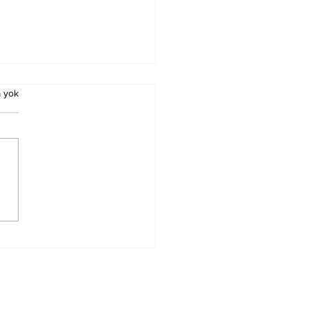
 yok
nüs’ün
trolündeki
alıklar