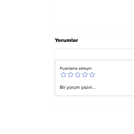
Yorumlar
Puanlama ekleyin
Satürn Balık 29 Derece
Bir yorum yazın...
Sağlık