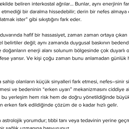
kilde beliren interkostal ağrılar… Bunlar, aynı enerjinin fark
k etmediği bir daralma hissedebilir; derin bir nefes almaya ç
tmak ister” gibi sıkıştığını fark eder.
duvarında hafif bir hassasiyet, zaman zaman ortaya çıkan 
sel belirtiler değil; aynı zamanda duygusal baskının bedend
de doğanların enerji alanı solunum bölgesinde çok duyarlı o
efese yansır. Ve kişi çoğu zaman bunu anlamadan günlük
sahip olanların küçük sinyalleri fark etmesi, nefes–sinir s
irmesi ve bedeninin “erken uyarı” mekanizmasını ciddiye 
ü bu yerleşim hem risk hem de doğru yönetildiğinde büyük 
un erken fark edildiğinde çözüm de o kadar hızlı gelir.
 astrolojik yorumdur; tıbbi tanı veya tedavinin yerine geçm
ir sağlık uzmanına başvurunuz.