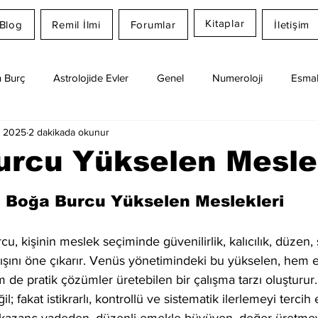
Kitaplar
Blog
Remil İlmi
Forumlar
İletişim
 Burç
Astrolojide Evler
Genel
Numeroloji
Esmal
a 2025
2 dakikada okunur
Günlük Burç Yorumları
Aylık Burç
Remil İlmi
rcu Yükselen Mesle
dız
Boğa Burcu Yükselen Meslekleri
, kişinin meslek seçiminde güvenilirlik, kalıcılık, düzen,
yışını öne çıkarır. Venüs yönetimindeki bu yükselen, hem e
m de pratik çözümler üretebilen bir çalışma tarzı oluşturur
l; fakat istikrarlı, kontrollü ve sistematik ilerlemeyi tercih