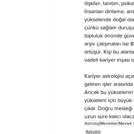
ilişkiler, tanıtım, psi
İnsanları dinleme, a
yükselende doğal olar
çünkü sağlam duruşu, 
topluluk önünde güven
arşiv çalışmaları ise 
örtüşür. Kişi bu alan
vadeli kariyer inşası 
Kariyer astrolojisi aç
getiren işler arasında
Ancak bu yükselenin e
yükseleni için büyük 
çıkar. Doğru mesleği
uzun süre kalıcı olac
Astroloji
Meslekler
Meslek 
Astroloji