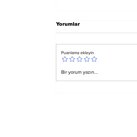
Yorumlar
Puanlama ekleyin
Ay Yay Burcunda
Bir yorum yazın...
Akreplere Etkileri