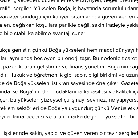
 kazanç vadeden, düzenli emekle büyüyen, değer üretmey
grafiği sergiler. Yükselen Boğa, iş hayatında sorumluluklar
bir karakter sunduğu için kariyer ortamlarında güven verilen 
selen, değişken koşullara panikle değil, sakin iradeyle yakl
 bile stabil kalabilme avantajı sunar.
ukça geniştir; çünkü Boğa yükseleni hem maddi dünyayı 
ları aynı anda besleyen bir enerji taşır. Bu nedenle ticaret
m, pazarlık, ürün geliştirme ve finans yönetimi Boğa’nın sa
dir. Hukuk ve öğretmenlik gibi sabır, bilgi birikimi ve uzun
e de Boğa yükseleni istikrarı sayesinde öne çıkar. Gazetec
rında ise Boğa’nın derin odaklanma kapasitesi ve kaliteli i
çer; bu yükselen yüzeysel çalışmayı sevmez, ne yapıyorsa
eklam sektörleri de Boğa’ya uygundur; çünkü Venüs etkisi 
tleyi anlama becerisi ve ürün–marka değerini yükselten bir 
lişkilerinde sakin, yapıcı ve güven veren bir tavır sergiledi