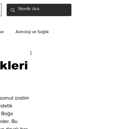
ar
Astroloji ve Sağlık
kleri
 somut üretim 
stetik 
. Boğa 
 eder. Bu 