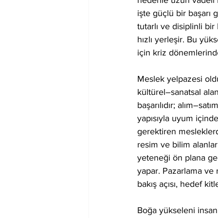
nedenle uzun vadeli
işte güçlü bir başarı 
tutarlı ve disiplinli 
hızlı yerleşir. Bu yük
için kriz dönemlerinde
Meslek yelpazesi old
kültürel–sanatsal alan
başarılıdır; alım–satı
yapısıyla uyum içinde
gerektiren mesleklerd
resim ve bilim alanla
yeteneği ön plana ge
yapar. Pazarlama ve r
bakış açısı, hedef ki
Boğa yükseleni insan i