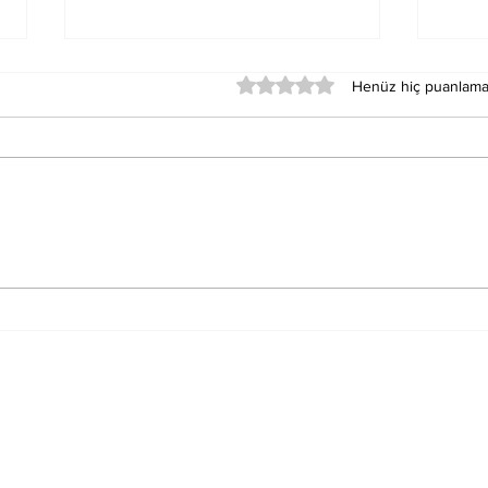
5 üzerinden 0 yıldız
Henüz hiç puanlama
Merkür Balık Burcunun
Sat
Der
Sağlık Üzerindeki
Oku
Etkileri