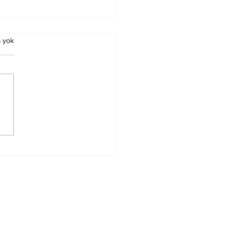
 yok
ürn Koç Birinci
ecedeyken
nacak Esmalar