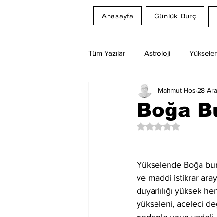
Anasayfa
Günlük Burç
Tüm Yazılar
Astroloji
Yükselen
Mahmut Hos
28 Ar
Rüya Tabirleri
Ay Burcu
Boğa Bu
5 üzerinden NaN yıl
Yükselende Boğa burcu
ve maddi istikrar ara
duyarlılığı yüksek he
yükseleni, aceleci deği