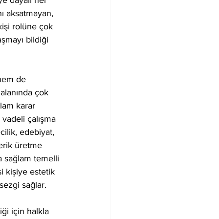
e dayalı her 
ını aksatmayan, 
kişi rolüne çok 
aşmayı bildiği 
hem de 
 alanında çok 
ğlam karar 
 vadeli çalışma 
ilik, edebiyat, 
çerik üretme 
 sağlam temelli 
kişiye estetik 
sezgi sağlar.
ği için halkla 