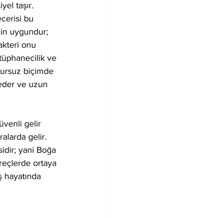
yel taşır. 
cerisi bu 
çin uygundur; 
akteri onu 
tüphanecilik ve 
usursuz biçimde 
 eder ve uzun 
venli gelir 
alarda gelir. 
idir; yani Boğa 
reçlerde ortaya 
ş hayatında 