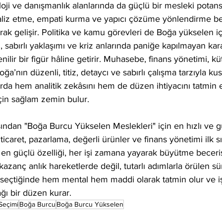
koloji ve danışmanlık alanlarında da güçlü bir mesleki potansi
naliz etme, empati kurma ve yapıcı çözüme yönlendirme be
ak gelişir. Politika ve kamu görevleri de Boğa yükselen i
sabırlı yaklaşımı ve kriz anlarında paniğe kapılmayan kar
ilir bir figür hâline getirir. Muhasebe, finans yönetimi, kü
Boğa’nın düzenli, titiz, detaycı ve sabırlı çalışma tarzıyla k
larda hem analitik zekâsını hem de düzen ihtiyacını tatmin
için sağlam zemin bulur.
ısından "Boğa Burcu Yükselen Meslekleri" için en hızlı ve gü
 ticaret, pazarlama, değerli ürünler ve finans yönetimi ilk sır
n güçlü özelliği, her işi zamana yayarak büyütme beceris
kazanç anlık hareketlerde değil, tutarlı adımlarla örülen sü
 seçtiğinde hem mental hem maddi olarak tatmin olur ve i
ağı bir düzen kurar.
Seçimi
Boğa Burcu
Boğa Burcu Yükselen