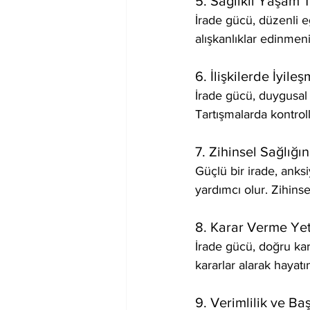
5. Sağlıklı Yaşam T
İrade gücü, düzenli 
alışkanlıklar edinmeniz
6. İlişkilerde İyile
İrade gücü, duygusal 
Tartışmalarda kontrol
7. Zihinsel Sağlığ
Güçlü bir irade, anks
yardımcı olur. Zihinse
8. Karar Verme Ye
İrade gücü, doğru kara
kararlar alarak hayatı
9. Verimlilik ve Ba