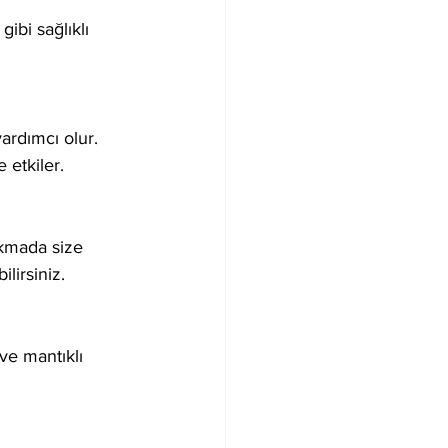
bi sağlıklı 
ardımcı olur. 
 etkiler.
ıkmada size 
lirsiniz.
ve mantıklı 