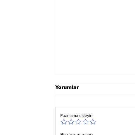
Yorumlar
Puanlama ekleyin
La İlahe İllallah
Bir yorum yazın...