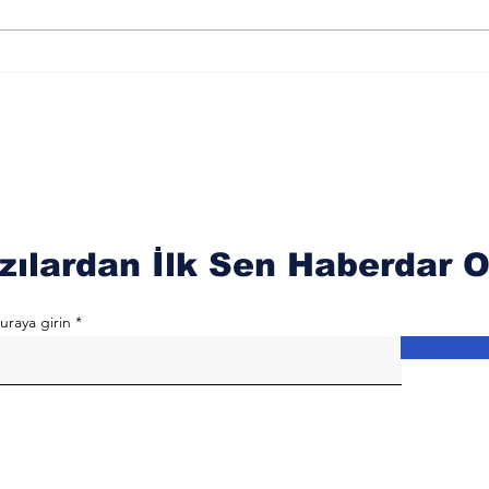
Aur
Karşılaşılabilecek
Olu
Zorluklar
zılardan İlk Sen Haberdar O
uraya girin