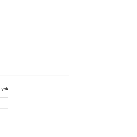
 yok
ılığın Azalması