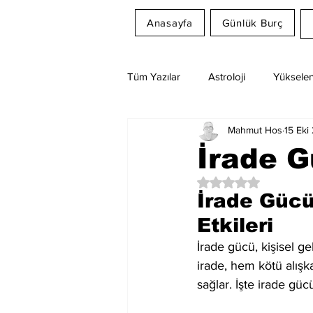
Anasayfa
Günlük Burç
Tüm Yazılar
Astroloji
Yükselen
Mahmut Hos
15 Eki
Rüya Tabirleri
Ay Burcu
İrade G
5 üzerinden NaN yıl
İrade Gücü
Etkileri
İrade gücü, kişisel ge
irade, hem kötü alış
sağlar. İşte irade güc