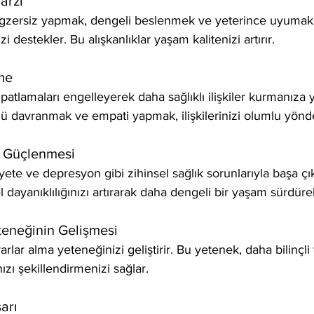
arzı
egzersiz yapmak, dengeli beslenmek ve yeterince uyumak gi
i destekler. Bu alışkanlıklar yaşam kalitenizi artırır.
şme
patlamaları engelleyerek daha sağlıklı ilişkiler kurmanıza y
lü davranmak ve empati yapmak, ilişkilerinizi olumlu yönde
ın Güçlenmesi
iyete ve depresyon gibi zihinsel sağlık sorunlarıyla başa ç
l dayanıklılığınızı artırarak daha dengeli bir yaşam sürdürebi
teneğinin Gelişmesi
rlar alma yeteneğinizi geliştirir. Bu yetenek, daha bilinçli 
nızı şekillendirmenizi sağlar.
şarı