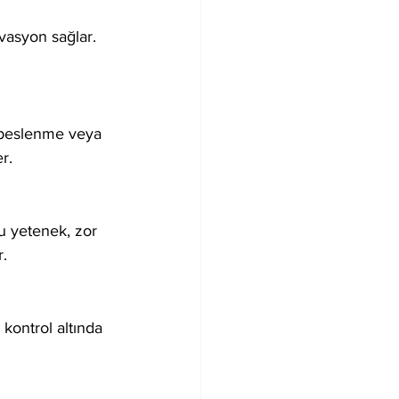
vasyon sağlar. 
z beslenme veya 
r.
u yetenek, zor 
r.
 kontrol altında 