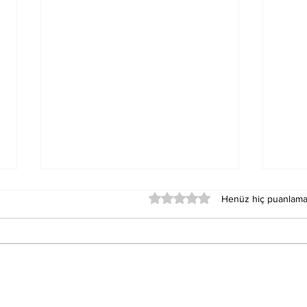
5 üzerinden 0 yıldız
Henüz hiç puanlama
Epifiz Bezi Açıldığında
Canl