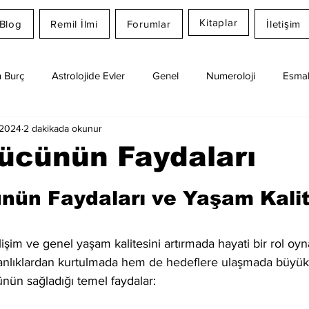
Kitaplar
Blog
Remil İlmi
Forumlar
İletişim
 Burç
Astrolojide Evler
Genel
Numeroloji
Esmal
 2024
2 dakikada okunur
Günlük Burç Yorumları
Aylık Burç
Remil İlmi
ücünün Faydaları
dız
nün Faydaları ve Yaşam Kalit
lişim ve genel yaşam kalitesini artırmada hayati bir rol oyn
kanlıklardan kurtulmada hem de hedeflere ulaşmada büyük 
ünün sağladığı temel faydalar: