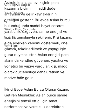
Astrolojide ikinci ev, kişinin para 
Astroloji ve Sağlık
kazanma biçimini, maddi değer 
Rüya Tabirleri
anlayışını ve gelir kaynaklarının 
niteliğini gösterir. Bu evde Aslan burcu 
Ay Burcu
bulunduğunda maddi hayat cesaret, 
Günlük Burç Yorumları
yaratıcılık, özgüven, sahne enerjisi ve 
liderlik temalarıyla şekillenir. Kişi kazanç 
Aylık Burç
elde ederken kendini göstermek, öne 
Remil İlmi
çıkmak, takdir edilmek ve yaptığı işle 
gurur duymak ister. Aslan enerjisi para 
alanında kendine güvenen, yaratıcı ve 
yönetici bir yapıyı vurgular; kişi, maddi 
olarak güçlendikçe daha üretken ve 
motive hâle gelir.
İkinci Evde Aslan Burcu Olursa Kazanç 
Getiren Meslekler: Aslan burcu sahne 
enerjisini temsil ettiği için sanat, 
performans ve yaratıcılık gerektiren 