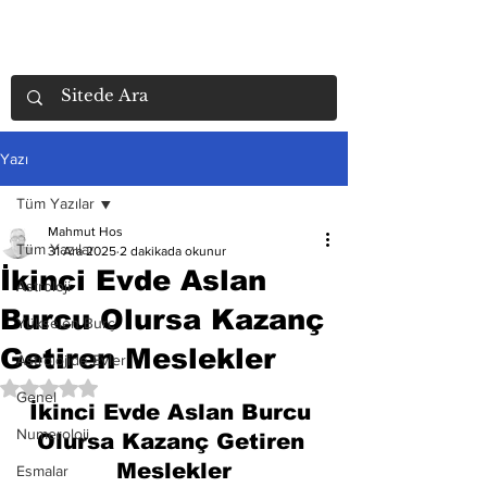
Yazı
Tüm Yazılar
Mahmut Hos
Tüm Yazılar
31 Ara 2025
2 dakikada okunur
İkinci Evde Aslan
Astroloji
Burcu Olursa Kazanç
Yükselen Burç
Getiren Meslekler
Astrolojide Evler
5 üzerinden NaN yıldız
Genel
İkinci Evde Aslan Burcu 
Numeroloji
Olursa Kazanç Getiren 
Meslekler
Esmalar