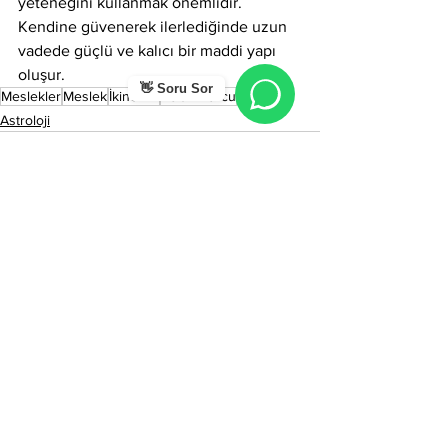
yeteneğini kullanmak önemlidir. 
Kendine güvenerek ilerlediğinde uzun 
vadede güçlü ve kalıcı bir maddi yapı 
oluşur.
👋 Soru Sor
Meslekler
Meslek
İkinci Ev
Aslan Burcu
Astroloji
Hepsini Gör
Son Yazılar