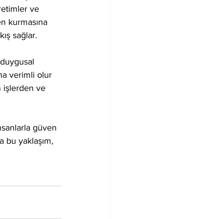
retimler ve 
en kurmasına 
ış sağlar.
 duygusal 
a verimli olur 
 işlerden ve 
nsanlarla güven 
la bu yaklaşım, 