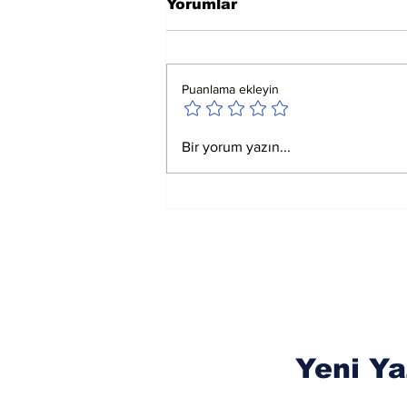
Yorumlar
Puanlama ekleyin
Ay Yay Burcunda
Bir yorum yazın...
Akreplere Etkileri
Yeni Ya