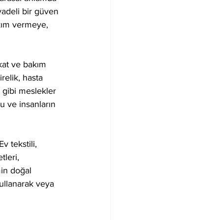
adeli bir güven 
akım vermeye, 
kat ve bakım 
relik, hasta 
ı gibi meslekler 
u ve insanların 
 tekstili, 
tleri, 
in doğal 
kullanarak veya 