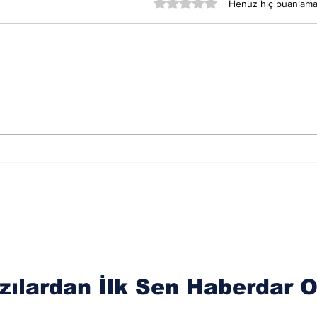
5 üzerinden 0 yıldız
Henüz hiç puanlama
Merkür Balık Burcunun
Sat
Der
Sağlık Üzerindeki
Oku
Etkileri
zılardan İlk Sen Haberdar O