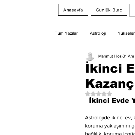
Anasayfa
Günlük Burç
Tüm Yazılar
Astroloji
Yükselen
Mahmut Hos
31 Ara
Rüya Tabirleri
Ay Burcu
İkinci 
Kazanç 
5 üzerinden NaN yıl
İkinci Evde 
Astrolojide ikinci ev,
koruma yaklaşımını g
bağlılık, koruma içgüd