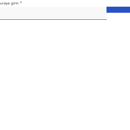
uraya girin
© 2024 Mahmut Hoş. Tüm hakları saklıdır.