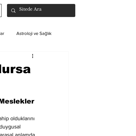
ar
Astroloji ve Sağlık
lursa
Meslekler
hip olduklarını 
 duygusal 
 parasal anlamda 