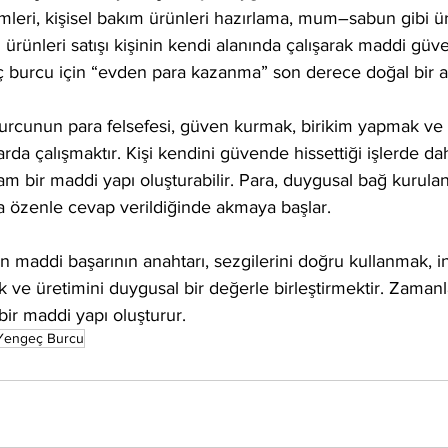
retimleri, kişisel bakım ürünleri hazırlama, mum–sabun gibi ü
rünleri satışı kişinin kendi alanında çalışarak maddi güv
ç burcu için “evden para kazanma” son derece doğal bir ak
urcunun para felsefesi, güven kurmak, birikim yapmak ve
rda çalışmaktır. Kişi kendini güvende hissettiği işlerde dah
 bir maddi yapı oluşturabilir. Para, duygusal bağ kurulan
ına özenle cevap verildiğinde akmaya başlar.
 maddi başarının anahtarı, sezgilerini doğru kullanmak, i
ak ve üretimini duygusal bir değerle birleştirmektir. Zaman
 bir maddi yapı oluşturur.
Yengeç Burcu