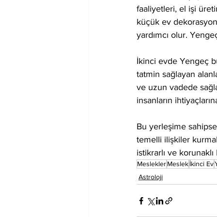
faaliyetleri, el işi ü
küçük ev dekorasyon ü
yardımcı olur. Yenge
İkinci evde Yengeç b
tatmin sağlayan alanla
ve uzun vadede sağlam
insanların ihtiyaçlar
Bu yerleşime sahipsen
temelli ilişkiler kurm
istikrarlı ve korunaklı
Meslekler
Meslek
İkinci Ev
Astroloji