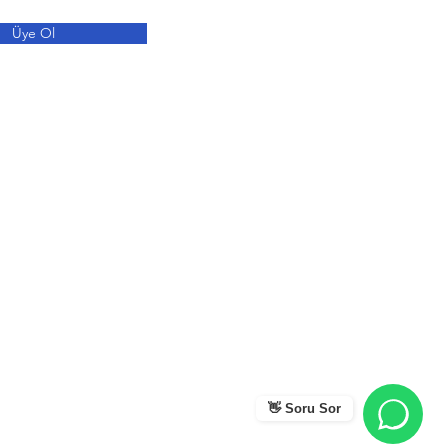
Üye Ol
👋 Soru Sor