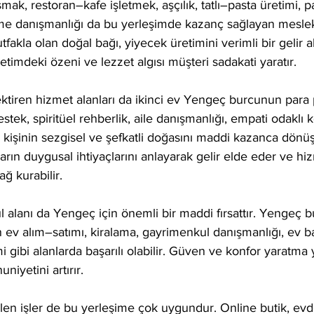
mak, restoran–kafe işletmek, aşçılık, tatlı–pasta üretimi, 
me danışmanlığı da bu yerleşimde kazanç sağlayan meslekl
kla olan doğal bağı, yiyecek üretimini verimli bir gelir a
etimdeki özeni ve lezzet algısı müşteri sadakati yaratır.
tiren hizmet alanları da ikinci ev Yengeç burcunun para p
destek, spiritüel rehberlik, aile danışmanlığı, empati odaklı 
ı kişinin sezgisel ve şefkatli doğasını maddi kazanca dönüş
arın duygusal ihtiyaçlarını anlayarak gelir elde eder ve hi
ağ kurabilir.
alanı da Yengeç için önemli bir maddi fırsattır. Yengeç b
in ev alım–satımı, kiralama, gayrimenkul danışmanlığı, ev
i gibi alanlarda başarılı olabilir. Güven ve konfor yaratma
iyetini artırır.
len işler de bu yerleşime çok uygundur. Online butik, evd