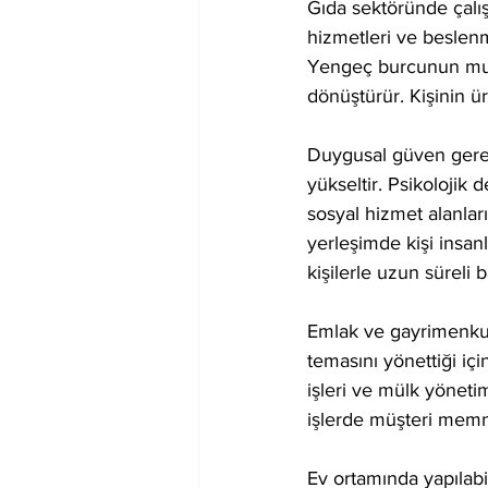
Gıda sektöründe çalış
hizmetleri ve beslen
Yengeç burcunun mutfa
dönüştürür. Kişinin ür
Duygusal güven gerek
yükseltir. Psikolojik 
sosyal hizmet alanlar
yerleşimde kişi insanl
kişilerle uzun süreli b
Emlak ve gayrimenkul 
temasını yönettiği iç
işleri ve mülk yönetim
işlerde müşteri memnun
Ev ortamında yapılabi