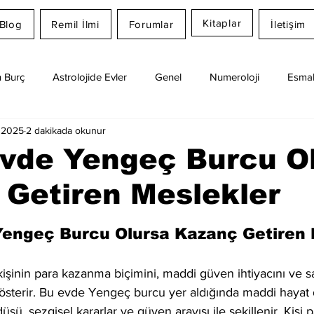
Kitaplar
Blog
Remil İlmi
Forumlar
İletişim
 Burç
Astrolojide Evler
Genel
Numeroloji
Esmal
 2025
2 dakikada okunur
Günlük Burç Yorumları
Aylık Burç
Remil İlmi
Evde Yengeç Burcu O
Getiren Meslekler
dız
Yengeç Burcu Olursa Kazanç Getiren 
 kişinin para kazanma biçimini, maddi güven ihtiyacını ve sa
österir. Bu evde Yengeç burcu yer aldığında maddi hayat
üsü, sezgisel kararlar ve güven arayışı ile şekillenir. Kişi