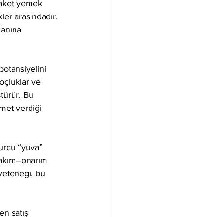
paket yemek 
er arasındadır. 
lanına 
otansiyelini 
koçluklar ve 
türür. Bu 
zmet verdiği 
urcu “yuva” 
 bakım–onarım 
 yeteneği, bu 
en satış 