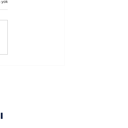
 yok
ürn Koç Birinci
ecedeyken
nacak Esmalar
l