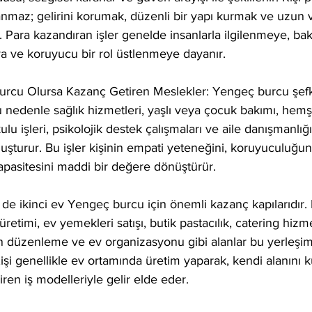
nmaz; gelirini korumak, düzenli bir yapı kurmak ve uzun v
r. Para kazandıran işler genelde insanlarla ilgilenmeye, b
 ve koruyucu bir rol üstlenmeye dayanır.
urcu Olursa Kazanç Getiren Meslekler: Yengeç burcu şef
 Bu nedenle sağlık hizmetleri, yaşlı veya çocuk bakımı, hemşi
ulu işleri, psikolojik destek çalışmaları ve aile danışmanlığ
oluşturur. Bu işler kişinin empati yeteneğini, koruyuculuğun
kapasitesini maddi bir değere dönüştürür.
r de ikinci ev Yengeç burcu için önemli kazanç kapılarıdır. Ev
üretimi, ev yemekleri satışı, butik pastacılık, catering hizme
 düzenleme ve ev organizasyonu gibi alanlar bu yerleşim
Kişi genellikle ev ortamında üretim yaparak, kendi alanını 
iren iş modelleriyle gelir elde eder.