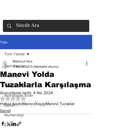
Yazı
Tüm Yazılar
Mahmut Hos
Tüm Yazılar
4 Nis 2024
0 dakikada okunur
Manevi Yolda
Astroloji
Tuzaklarla Karşılaşma
Yükselen Burç
Güncelleme tarihi:
4 Nis 2024
Astrolojide Evler
5 üzerinden NaN yıldız
Hafıza Kaybı
Manevi
Kaygı
Manevi Tuzaklar
Genel
Genel
Numeroloji
Esmalar