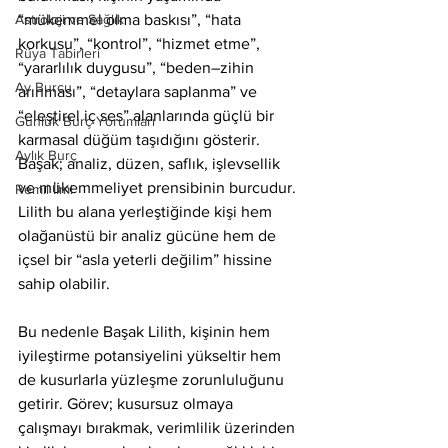
Astroloji ve Sağlık
“mükemmel olma baskısı”, “hata 
korkusu”, “kontrol”, “hizmet etme”, 
Rüya Tabirleri
“yararlılık duygusu”, “beden–zihin 
Ay Burcu
arınması”, “detaylara saplanma” ve 
“eleştirel iç ses” alanlarında güçlü bir 
Günlük Burç Yorumları
karmasal düğüm taşıdığını gösterir. 
Aylık Burç
Başak; analiz, düzen, saflık, işlevsellik 
ve mükemmeliyet prensibinin burcudur. 
Remil İlmi
Lilith bu alana yerleştiğinde kişi hem 
olağanüstü bir analiz gücüne hem de 
içsel bir “asla yeterli değilim” hissine 
sahip olabilir.
Bu nedenle Başak Lilith, kişinin hem 
iyileştirme potansiyelini yükseltir hem 
de kusurlarla yüzleşme zorunluluğunu 
getirir. Görev; kusursuz olmaya 
çalışmayı bırakmak, verimlilik üzerinden 