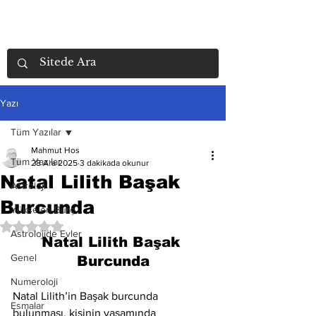
Yazı
Tüm Yazılar
Mahmut Hos
Tüm Yazılar
28 Ara 2025
3 dakikada okunur
Natal Lilith Başak
Astroloji
Burcunda
Yükselen Burç
5 üzerinden NaN yıldız
Astrolojide Evler
Natal Lilith Başak 
Genel
Burcunda
Numeroloji
Natal Lilith’in Başak burcunda 
Esmalar
bulunması, kişinin yaşamında 