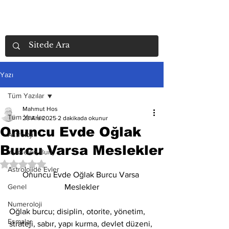
Yazı
Tüm Yazılar
Mahmut Hos
Tüm Yazılar
28 Ara 2025
2 dakikada okunur
Onuncu Evde Oğlak
Astroloji
Burcu Varsa Meslekler
Yükselen Burç
5 üzerinden NaN yıldız
Astrolojide Evler
Onuncu Evde Oğlak Burcu Varsa 
Genel
Meslekler
Numeroloji
Oğlak burcu; disiplin, otorite, yönetim, 
Esmalar
strateji, sabır, yapı kurma, devlet düzeni, 