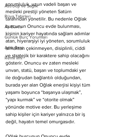
sorumluluk, uzun vadeli başarı ve 
Astroloji ve Sağlık
mesleki prestiji yöneten Satürn 
Rüya Tabirleri
tarafından yönetilir. Bu nedenle Oğlak 
burcunun Onuncu evde bulunması, 
Ay Burcu
kişinin kariyer hayatında sağlam adımlar 
Günlük Burç Yorumları
atan, hiyerarşiyi iyi yöneten, sorumluluk 
Aylık Burç
almaktan çekinmeyen, disiplinli, ciddi 
ve stratejik bir karaktere sahip olacağını 
Remil İlmi
gösterir. Onuncu ev zaten mesleki 
unvan, statü, başarı ve toplumdaki yer 
ile doğrudan bağlantılı olduğundan, 
burada yer alan Oğlak enerjisi kişiyi tüm 
yaşamı boyunca “başarıya ulaşmak”, 
“yapı kurmak” ve “otorite olmak” 
yönünde motive eder. Bu yerleşime 
sahip kişiler için kariyer yalnızca bir iş 
değil, hayatın temel omurgasıdır.
Oğlak burcunun Onuncu evde 