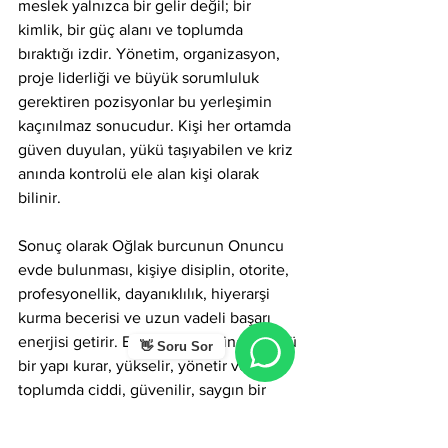
meslek yalnızca bir gelir değil; bir 
kimlik, bir güç alanı ve toplumda 
bıraktığı izdir. Yönetim, organizasyon, 
proje liderliği ve büyük sorumluluk 
gerektiren pozisyonlar bu yerleşimin 
kaçınılmaz sonucudur. Kişi her ortamda 
güven duyulan, yükü taşıyabilen ve kriz 
anında kontrolü ele alan kişi olarak 
bilinir.
Sonuç olarak Oğlak burcunun Onuncu 
evde bulunması, kişiye disiplin, otorite, 
profesyonellik, dayanıklılık, hiyerarşi 
kurma becerisi ve uzun vadeli başarı 
enerjisi getirir. Bu kişi mesleğinde güçlü 
👋 Soru Sor
bir yapı kurar, yükselir, yönetir ve 
toplumda ciddi, güvenilir, saygın bir 
figür olarak tanınır.
Astroloji
Meslekler
Meslek Seçimi
Onuncu Ev