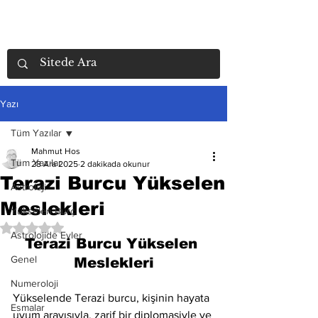
Yazı
Tüm Yazılar
Mahmut Hos
Tüm Yazılar
28 Ara 2025
2 dakikada okunur
Terazi Burcu Yükselen
Astroloji
Meslekleri
Yükselen Burç
5 üzerinden NaN yıldız
Astrolojide Evler
Terazi Burcu Yükselen 
Genel
Meslekleri
Numeroloji
Yükselende Terazi burcu, kişinin hayata 
Esmalar
uyum arayışıyla, zarif bir diplomasiyle ve 