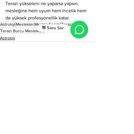
Terazi yükseleni ne yaparsa yapsın, 
mesleğine hem uyum hem incelik hem 
de yüksek profesyonellik katar.
Astroloji
Meslekler
Meslek Seçimi
Terazi Burcu
👋 Soru Sor
Terazi Burcu Meslekleri
Astroloji
Hepsini Gör
Son Yazılar