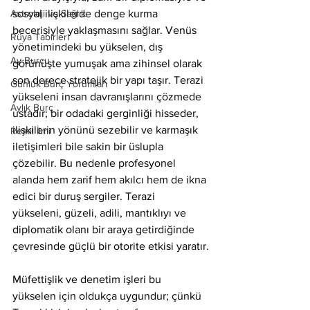
Astroloji ve Sağlık
sosyal ilişkilerde denge kurma 
becerisiyle yaklaşmasını sağlar. Venüs 
Rüya Tabirleri
yönetimindeki bu yükselen, dış 
Ay Burcu
görünüşte yumuşak ama zihinsel olarak 
son derece stratejik bir yapı taşır. Terazi 
Günlük Burç Yorumları
yükseleni insan davranışlarını çözmede 
Aylık Burç
ustadır; bir odadaki gerginliği hisseder, 
ilişkilerin yönünü sezebilir ve karmaşık 
Remil İlmi
iletişimleri bile sakin bir üslupla 
çözebilir. Bu nedenle profesyonel 
alanda hem zarif hem akılcı hem de ikna 
edici bir duruş sergiler. Terazi 
yükseleni, güzeli, adili, mantıklıyı ve 
diplomatik olanı bir araya getirdiğinde 
çevresinde güçlü bir otorite etkisi yaratır.
Müfettişlik ve denetim işleri bu 
yükselen için oldukça uygundur; çünkü 