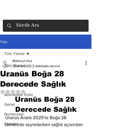
Yazı
Tüm Yazılar
Mahmut Hos
Tüm Yazılar
26 Ara 2025
2 dakikada okunur
Uranüs Boğa 28
Astroloji
Derecede Sağlık
Yükselen Burç
5 üzerinden NaN yıldız
Astrolojide Evler
Uranüs Boğa 28 
Genel
Derecede Sağlık
Numeroloji
Uranüs Aralık 2025’te Boğa 28 
Esmalar
derecede seyrederken sağlık açısından 