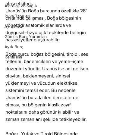
olası etkileri
Astroloji ve Sağlık
Uranüs’ün Boğa burcunda özellikle 28° 
Rüya Tabirleri
civarında çalışması, Boğa bölgesinin 
yönettiği anatomik alanlarda ve 
Ay Burcu
duygusal–fizyolojik tepkilerde belirgin 
Günlük Burç Yorumları
hassasiyetler oluşturabilir.
Aylık Burç
Boğa burcu boğaz bölgesini, tiroidi, ses 
Remil İlmi
tellerini, bademcikleri ve yeme–içme 
düzenini yönetir. Uranüs ise ani gelişen 
olayları, beklenmeyeni, sinirsel 
yüklenmeyi ve vücudun elektriksel 
sistemini temsil eder. Bu nedenle 
Uranüs’ün burada ileri derecelerde 
olması, bu bölgenin klasik zayıf 
noktalarını daha görünür kılabilir ve 
zaman zaman ani şekilde tetikleyebilir.
Boğaz, Yutak ve Tiroid Bölgesinde 