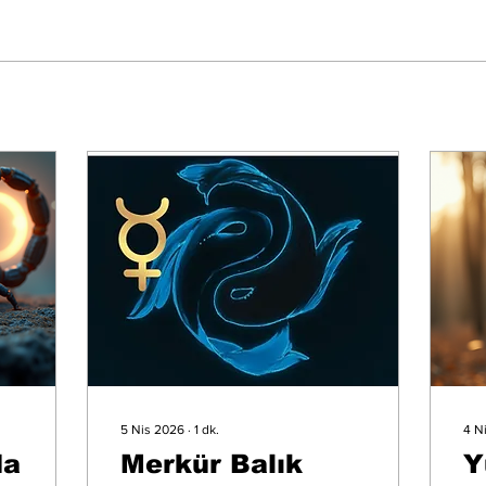
5 Nis 2026
∙
1
dk.
4 N
da
Merkür Balık
Y