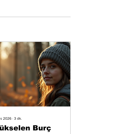
is 2026
∙
3
dk.
ükselen Burç