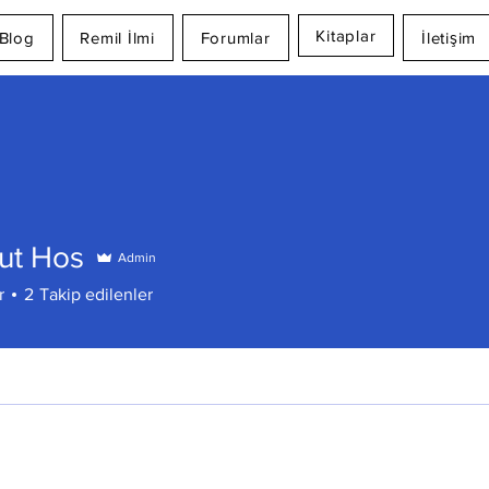
Kitaplar
Blog
Remil İlmi
Forumlar
İletişim
t Hos
Admin
r
2
Takip edilenler