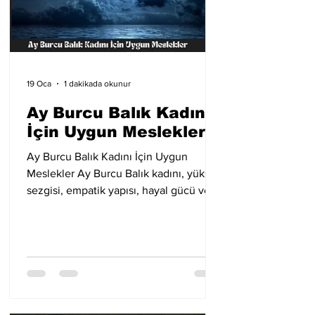
19 Oca
1 dakikada okunur
Ay Burcu Balık Kadını
İçin Uygun Meslekler
Ay Burcu Balık Kadını İçin Uygun
Meslekler Ay Burcu Balık kadını, yüksek
sezgisi, empatik yapısı, hayal gücü ve
yumuşak iletişimi ile özellikle eğitim,
sanat, sağlık ve hizmet sektörlerinde
güçlü bir başarı potansiyeline sahiptir.
Okul öncesi öğretmenliği, müzik ve
resim öğretmenliği, çocuk gelişimi
uzmanlığı ve kreş çalışanlığı gibi hem
şefkat hem yaratıcılık gerektiren