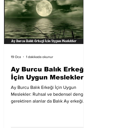
alanlarda doğal bir uyum gösterir.
Hemşirelik, ebe, sağlık personelliği,
sosyal hizmet çalışanlığı, danışm
19 Oca
1 dakikada okunur
Ay Burcu Balık Erkeği
İçin Uygun Meslekler
Ay Burcu Balık Erkeği İçin Uygun
Meslekler: Ruhsal ve bedensel denge
gerektiren alanlar da Balık Ay erkeği
için uygundur. Masörlük, meditasyon–
yoga eğitmenliği ve güzellik uzmanlığı
gibi