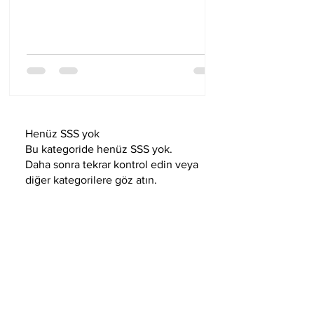
potansiyele sahiptir. Proje asistanlığı,
danışmanlık merkezi çalışanlığı,
psikolojik danışman yardımcılığı ve
organizasyon
Henüz SSS yok
Bu kategoride henüz SSS yok.
Daha sonra tekrar kontrol edin veya
diğer kategorilere göz atın.