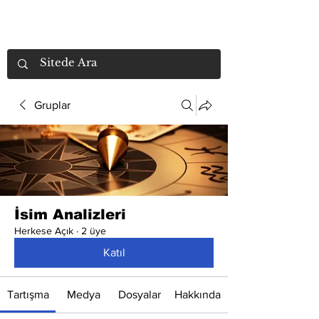
Gruplar
İsim Analizleri
Herkese Açık
·
2 üye
Katıl
Tartışma
Medya
Dosyalar
Hakkında