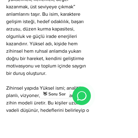
kazanmak, üst seviyeye çıkmak” 
anlamlarını taşır. Bu isim, karaktere 
gelişim isteği, hedef odaklılık, başarı 
arzusu, düzen kurma kapasitesi, 
olgunluk ve güçlü irade enerjileri 
kazandırır. Yüksel adı, kişide hem 
zihinsel hem ruhsal anlamda yukarı 
doğru bir hareket, kendini geliştirme 
motivasyonu ve toplum içinde saygın 
bir duruş oluşturur.
Zihinsel yapıda Yüksel ismi; analitik, 
👋 Soru Sor
planlı, vizyoner, disiplinli ve kararlı bir 
zihin modeli üretir. Bu kişiler uzun 
vadeli düşünür, hedeflerini belirleyip o 
hedeflere ulaşmak için sistemli hareket 
eder. Gölgede aşırı hırs, tatminsizlik, 
mükemmeliyetçilik veya eleştirel bakış 