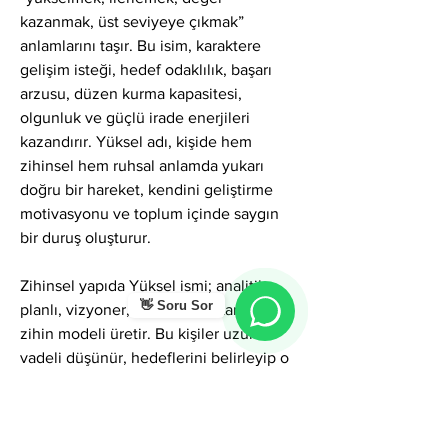
kazanmak, üst seviyeye çıkmak” 
anlamlarını taşır. Bu isim, karaktere 
gelişim isteği, hedef odaklılık, başarı 
arzusu, düzen kurma kapasitesi, 
olgunluk ve güçlü irade enerjileri 
kazandırır. Yüksel adı, kişide hem 
zihinsel hem ruhsal anlamda yukarı 
doğru bir hareket, kendini geliştirme 
motivasyonu ve toplum içinde saygın 
bir duruş oluşturur.
Zihinsel yapıda Yüksel ismi; analitik, 
👋 Soru Sor
planlı, vizyoner, disiplinli ve kararlı bir 
zihin modeli üretir. Bu kişiler uzun 
vadeli düşünür, hedeflerini belirleyip o 
hedeflere ulaşmak için sistemli hareket 
eder. Gölgede aşırı hırs, tatminsizlik, 
mükemmeliyetçilik veya eleştirel bakış 