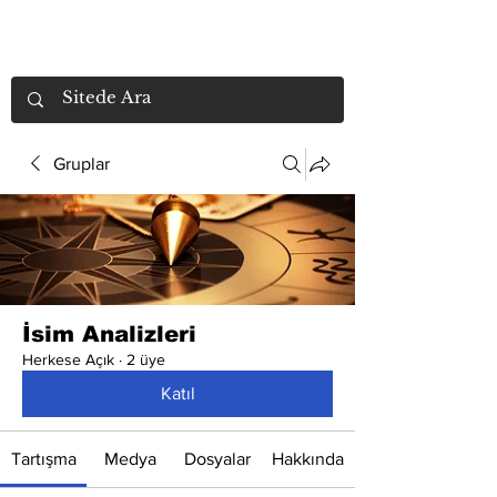
Gruplar
İsim Analizleri
Herkese Açık
·
2 üye
Katıl
Tartışma
Medya
Dosyalar
Hakkında