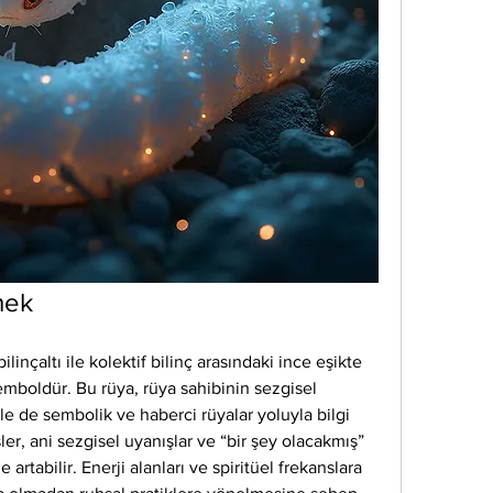
mek
inçaltı ile kolektif bilinç arasındaki ince eşikte 
boldür. Bu rüya, rüya sahibinin sezgisel 
kle de sembolik ve haberci rüyalar yoluyla bilgi 
sler, ani sezgisel uyanışlar ve “bir şey olacakmış” 
artabilir. Enerji alanları ve spiritüel frekanslara 