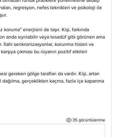
nda olmadan ruhsal pratiklere yönelmesine sebep 
aları, regresyon, nefes teknikleri ve psikoloji ile 
şur.
oruma” enerjisini de taşır. Kişi, farkında 
n anda sıyrılabilir veya tesadüf gibi görünen ama 
ir. İlahi senkronizasyonlar, korunma hisleri ve 
rşıya çıkması bu rüyanın pozitif etkileri 
 gereken gölge tarafları da vardır. Kişi, artan 
l dağılma, gerçeklikten kaçma, fazla içe kapanma 
35 görüntülenme