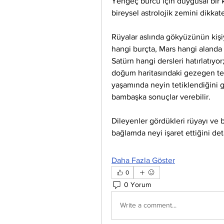
Yengeç burcu için duygusal bir kı
bireysel astrolojik zemini dikkat
Rüyalar aslında gökyüzünün kişiye
hangi burçta, Mars hangi alanda b
Satürn hangi dersleri hatırlatıyor
doğum haritasındaki gezegen tema
yaşamında neyin tetiklendiğini gös
bambaşka sonuçlar verebilir.
Dileyenler gördükleri rüyayı ve bur
bağlamda neyi işaret ettiğini det
Daha Fazla Göster
0
0 Yorum
Write a comment...