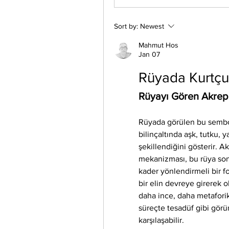
Sort by:
Newest
Mahmut Hos
Jan 07
Rüyada Kurtç
Rüyayı Gören Akrep
Rüyada görülen bu semboli
bilinçaltında aşk, tutku, ya
şekillendiğini gösterir. Ak
mekanizması, bu rüya son
kader yönlendirmeli bir f
bir elin devreye girerek o
daha ince, daha metaforik 
süreçte tesadüf gibi görün
karşılaşabilir.