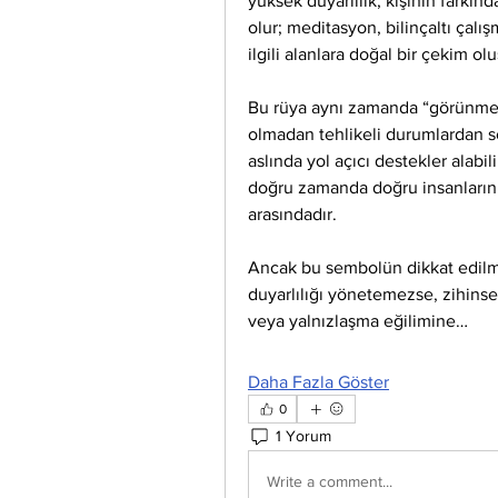
yüksek duyarlılık, kişinin farkı
olur; meditasyon, bilinçaltı çalışm
ilgili alanlara doğal bir çekim olu
Bu rüya aynı zamanda “görünmez k
olmadan tehlikeli durumlardan so
aslında yol açıcı destekler alabil
doğru zamanda doğru insanların ka
arasındadır.
Ancak bu sembolün dikkat edilmesi
duyarlılığı yönetemezse, zihinse
veya yalnızlaşma eğilimine…
Daha Fazla Göster
0
1 Yorum
Write a comment...