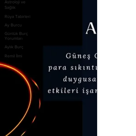
Astroloji ve
Sağlık
Rüya Tabirleri
Ay Burcu
Günlük Burç
Yorumları
Aylık Burç
Remil İlmi