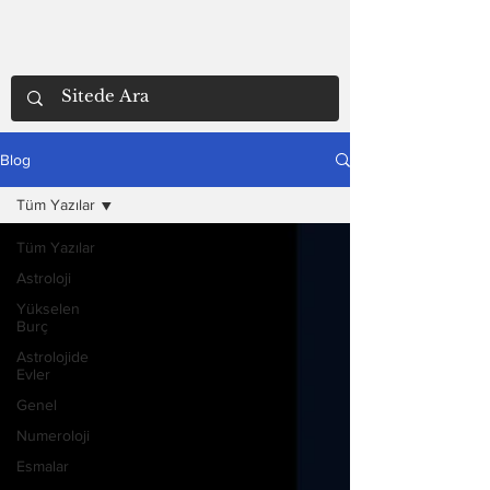
Blog
Tüm Yazılar
Tüm Yazılar
Astroloji
Yükselen
Burç
Astrolojide
Evler
Genel
Numeroloji
Esmalar