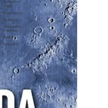
Astroloji ve
Sağlık
Rüya Tabirleri
Ay Burcu
Günlük Burç
Yorumları
Aylık Burç
Remil İlmi