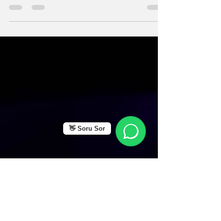
inmeye hazır mısın? Gizemli, sivri dilli, sadık
ama sorgucu bu burcun duygusal mizahını
kaçırma!
👋 Soru Sor