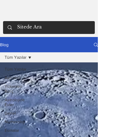
Blog
Tüm Yazılar
Tüm Yazılar
Astroloji
Yükselen
Burç
Astrolojide
Evler
Genel
Numeroloji
Esmalar