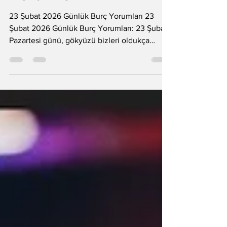
Yorumları
23 Şubat 2026 Günlük Burç Yorumları 23
Şubat 2026 Günlük Burç Yorumları: 23 Şubat
Pazartesi günü, gökyüzü bizleri oldukça
yapıcı ve hareketli bir enerjiyle selamlıyor.
Bugün, dostluk bağlarını güçlendirmek ve
sosyal ilişkilerde köprüler kurmak için harika
bir zaman dilimi. Sadece sosyalleşmekle
kalmıyor; ev hayatınızı düzene sokmak, yeni
eşyalar almak veya gardırobunuzu tazelemek
için de güzel ve destekleyici bir gün. Eğer bir
seyahat planınız varsa, yola çıkmak için
bugünün