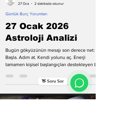
Mahmut Hos
27 Oca
2 dakikada okunur
Günlük Burç Yorumları
27 Ocak 2026
Astroloji Analizi
Bugün gökyüzünün mesajı son derece net:
Başla. Adım at. Kendi yolunu aç. Enerji
tamamen kişisel başlangıçları destekleyen bir
👋 Soru Sor
noktada duruyor. Yeni bir işe girmek, bir
projeyi başlatmak, eğitime adım atmak, uzun
süredir ertelediğin bir planı hayata geçirmek
için elverişli bir gün.