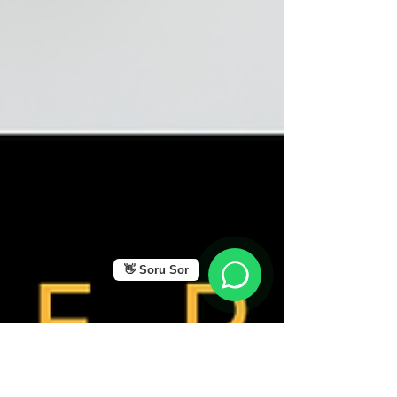
👋 Soru Sor